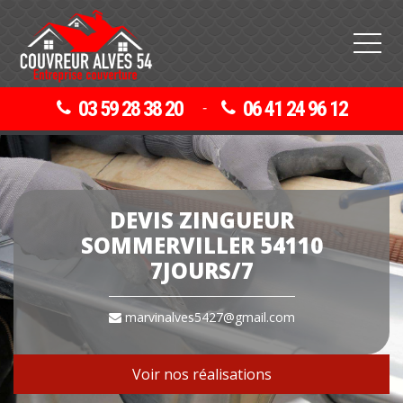
03 59 28 38 20
06 41 24 96 12
-
DEVIS ZINGUEUR
SOMMERVILLER 54110
7JOURS/7
marvinalves5427@gmail.com
Voir nos réalisations