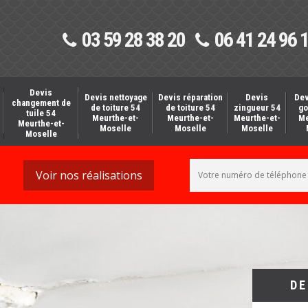
03 59 28 38 20
06 41 24 96 
Devis
Devis nettoyage
Devis réparation
Devis
Dev
changement de
de toiture 54
de toiture 54
zingueur 54
go
tuile 54
Meurthe-et-
Meurthe-et-
Meurthe-et-
Me
Meurthe-et-
Moselle
Moselle
Moselle
Moselle
Voir nos réalisations
DE