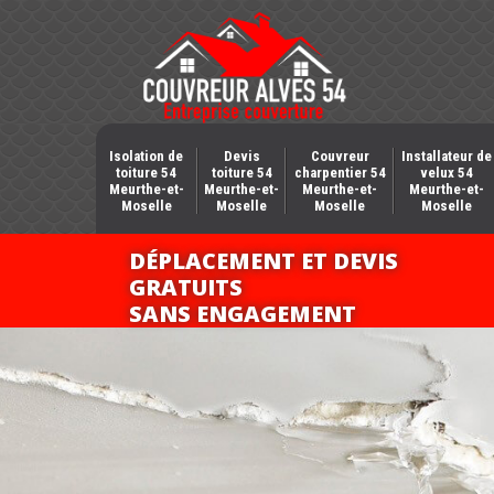
Isolation de
Devis
Couvreur
Installateur de
toiture 54
toiture 54
charpentier 54
velux 54
Meurthe-et-
Meurthe-et-
Meurthe-et-
Meurthe-et-
Moselle
Moselle
Moselle
Moselle
DÉPLACEMENT ET DEVIS
GRATUITS
SANS ENGAGEMENT