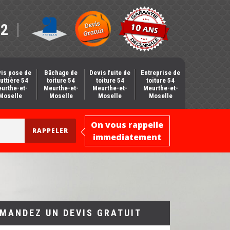
12
is pose de
Bâchage de
Devis fuite de
Entreprise de
uttière 54
toiture 54
toiture 54
toiture 54
urthe-et-
Meurthe-et-
Meurthe-et-
Meurthe-et-
Moselle
Moselle
Moselle
Moselle
On vous rappelle
immediatement
MANDEZ UN DEVIS GRATUIT