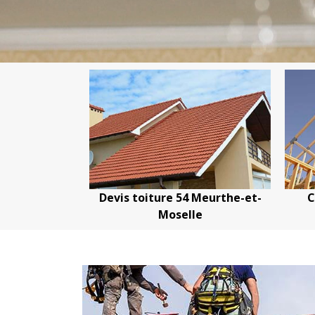
ture 54
Devis toiture 54 Meurthe-et-
Cou
selle
Moselle
M