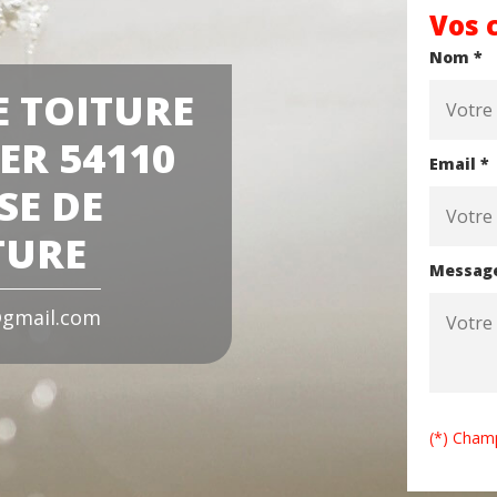
Vos 
Nom *
E TOITURE
ER 54110
Email *
SE DE
TURE
Messag
gmail.com
(*) Champ