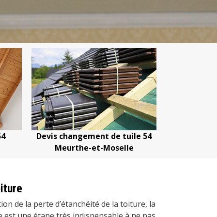
Devis changement de tuile 54
Devis nettoya
Meurthe-et-Moselle
Meurthe-
iture
on de la perte d’étanchéité de la toiture, la
re est une étape très indispensable à ne pas