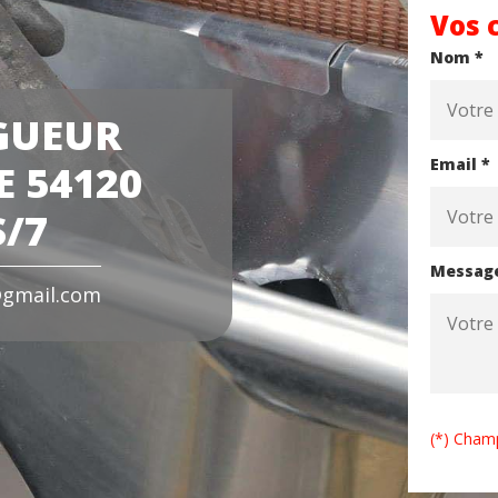
Vos 
Nom *
GUEUR
Email *
 54120
/7
Messag
gmail.com
(*) Champ