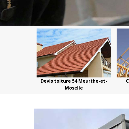
oiture 54
Devis toiture 54 Meurthe-et-
C
Moselle
Moselle