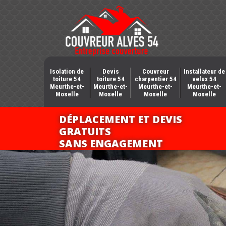
Isolation de
Devis
Couvreur
Installateur de
toiture 54
toiture 54
charpentier 54
velux 54
Meurthe-et-
Meurthe-et-
Meurthe-et-
Meurthe-et-
Moselle
Moselle
Moselle
Moselle
DÉPLACEMENT ET DEVIS
GRATUITS
SANS ENGAGEMENT