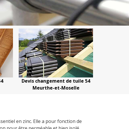
54
Devis changement de tuile 54
Devis netto
Meurthe-et-Moselle
Meurth
sentiel en zinc. Elle a pour fonction de
ison pour être perméable et bien isolé.