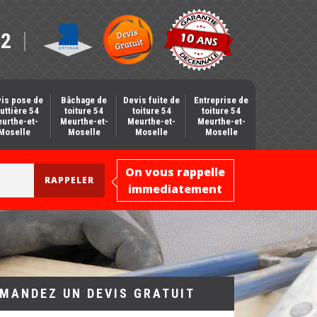
12
is pose de
Bâchage de
Devis fuite de
Entreprise de
uttière 54
toiture 54
toiture 54
toiture 54
urthe-et-
Meurthe-et-
Meurthe-et-
Meurthe-et-
Moselle
Moselle
Moselle
Moselle
On vous rappelle
immediatement
MANDEZ UN DEVIS GRATUIT