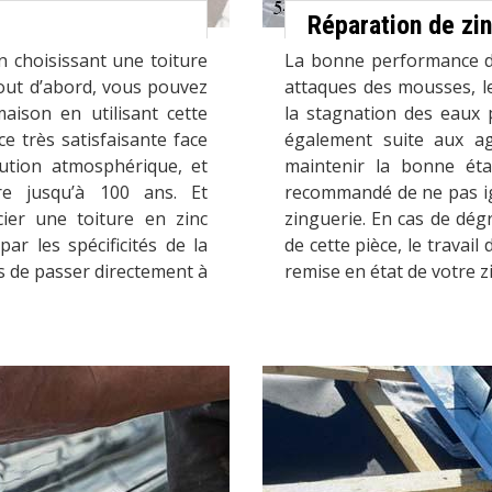
Réparation de zi
 choisissant une toiture
La bonne performance de 
Tout d’abord, vous pouvez
attaques des mousses, l
maison en utilisant cette
la stagnation des eaux 
ce très satisfaisante face
également suite aux ag
lution atmosphérique, et
maintenir la bonne étan
re jusqu’à 100 ans. Et
recommandé de ne pas ig
cier une toiture en zinc
zinguerie. En cas de dég
ar les spécificités de la
de cette pièce, le travail
 de passer directement à
remise en état de votre z