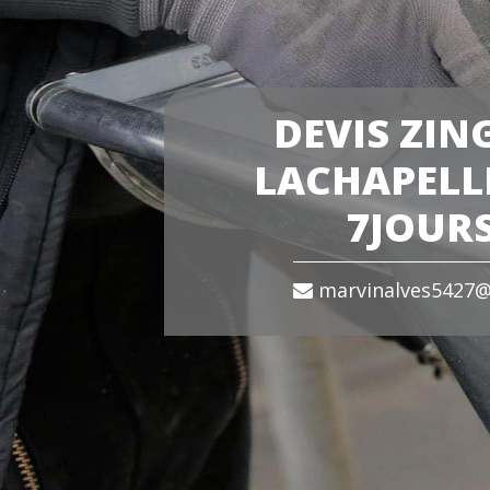
DEVIS ZIN
LACHAPELLE
7JOURS
marvinalves5427@