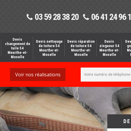
03 59 28 38 20
06 41 24 96 
Devis
Devis nettoyage
Devis réparation
Devis
Dev
changement de
de toiture 54
de toiture 54
zingueur 54
go
tuile 54
Meurthe-et-
Meurthe-et-
Meurthe-et-
Me
Meurthe-et-
Moselle
Moselle
Moselle
Moselle
Voir nos réalisations
DE