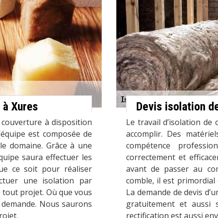
e à Xures
Devis isolation 
 couverture à disposition
Le travail d’isolation de 
 L’équipe est composée de
accomplir. Des matériel
 le domaine. Grâce à une
compétence profession
quipe saura effectuer les
correctement et efficace
ue ce soit pour réaliser
avant de passer au co
ctuer une isolation par
comble, il est primordia
 tout projet. Où que vous
La demande de devis d’un
e demande. Nous saurons
gratuitement et aussi
rojet.
rectification est aussi en