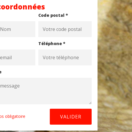
coordonnées
Code postal *
Téléphone *
e
s obligatoire