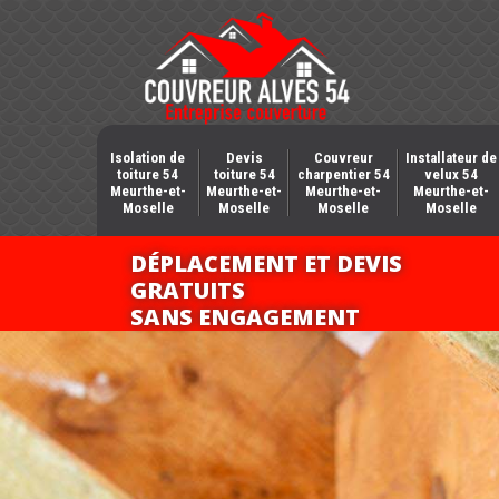
Isolation de
Devis
Couvreur
Installateur de
toiture 54
toiture 54
charpentier 54
velux 54
Meurthe-et-
Meurthe-et-
Meurthe-et-
Meurthe-et-
Moselle
Moselle
Moselle
Moselle
DÉPLACEMENT ET DEVIS
GRATUITS
SANS ENGAGEMENT