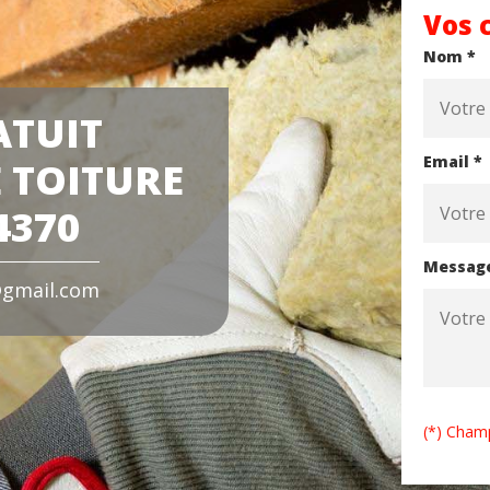
Vos 
Nom *
ATUIT
Email *
 TOITURE
4370
Messag
gmail.com
(*) Champ