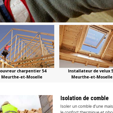
ouvreur charpentier 54
Installateur de velux 
Meurthe-et-Moselle
Meurthe-et-Moselle
Isolation de comble
Isoler un comble d’une mais
le confort thermique et phon