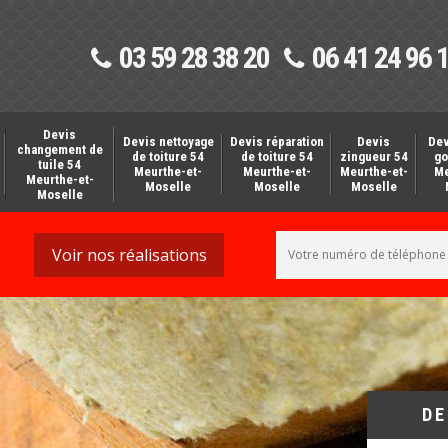
03 59 28 38 20
06 41 24 96 
Devis
Devis nettoyage
Devis réparation
Devis
Dev
changement de
de toiture 54
de toiture 54
zingueur 54
go
tuile 54
Meurthe-et-
Meurthe-et-
Meurthe-et-
Me
Meurthe-et-
Moselle
Moselle
Moselle
Moselle
Voir nos réalisations
DE