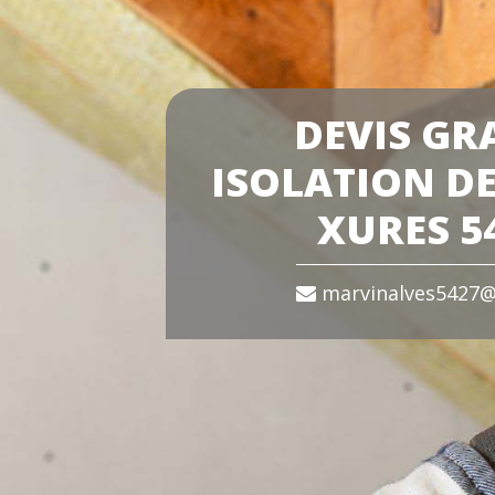
DEVIS GR
ISOLATION DE
XURES 5
marvinalves5427@