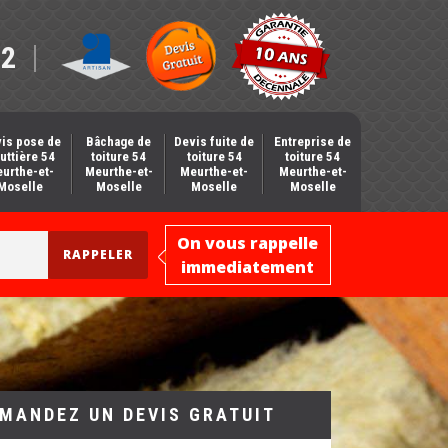
12
is pose de
Bâchage de
Devis fuite de
Entreprise de
uttière 54
toiture 54
toiture 54
toiture 54
urthe-et-
Meurthe-et-
Meurthe-et-
Meurthe-et-
Moselle
Moselle
Moselle
Moselle
On vous rappelle
immediatement
MANDEZ UN DEVIS GRATUIT