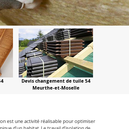
54
Devis changement de tuile 54
Devis netto
Meurthe-et-Moselle
Meurth
on est une activité réalisable pour optimiser
ique d’un habitat. Le travail d’isolation de