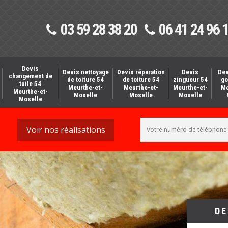
03 59 28 38 20
06 41 24 96 
Devis
Devis nettoyage
Devis réparation
Devis
Dev
changement de
de toiture 54
de toiture 54
zingueur 54
go
tuile 54
Meurthe-et-
Meurthe-et-
Meurthe-et-
Me
Meurthe-et-
Moselle
Moselle
Moselle
Moselle
Voir nos réalisations
DE