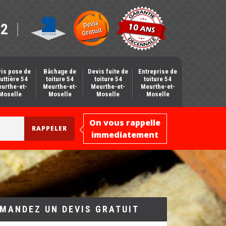
12
is pose de
Bâchage de
Devis fuite de
Entreprise de
uttière 54
toiture 54
toiture 54
toiture 54
urthe-et-
Meurthe-et-
Meurthe-et-
Meurthe-et-
Moselle
Moselle
Moselle
Moselle
On vous rappelle
immediatement
MANDEZ UN DEVIS GRATUIT