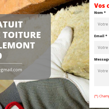
Vos 
Nom *
ATUIT
 TOITURE
Email *
DLEMONT
0
Messag
gmail.com
(*) Champ