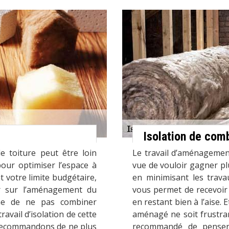
Isolation de co
e toiture peut être loin
Le travail d’aménagemen
pour optimiser l’espace à
vue de vouloir gagner plu
t votre limite budgétaire,
en minimisant les trav
ler sur l’aménagement du
vous permet de recevoir 
che de ne pas combiner
en restant bien à l’aise. 
vail d’isolation de cette
aménagé ne soit frustran
s recommandons de ne plus
recommandé de penser à