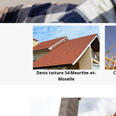
ture 54 Meurthe-et-
Couvreur charpentier 54
Moselle
Meurthe-et-Moselle