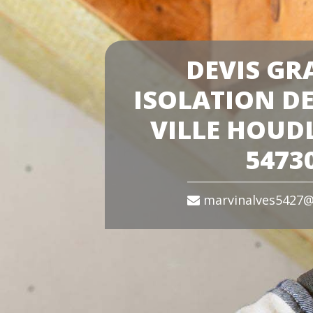
DEVIS GR
ISOLATION DE
VILLE HOU
5473
marvinalves5427@