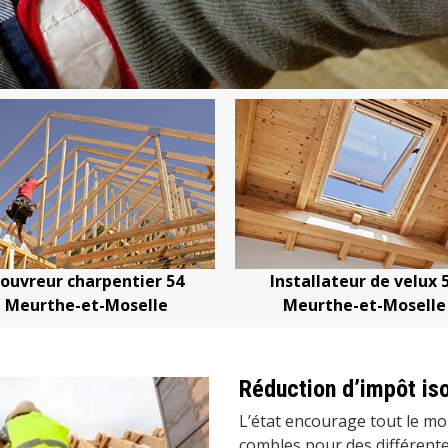
Installateur de velux 54
Devis changement
Meurthe-et-Moselle
Meurthe-et-
Réduction d’impôt is
L’état encourage tout le mond
combles pour des différent