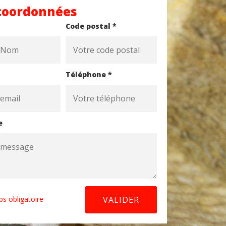
coordonnées
Code postal *
Téléphone *
e
s obligatoire