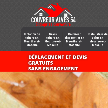
Isolation de
Devis
Couvreur
Installateur de
toiture 54
toiture 54
charpentier 54
velux 54
Meurthe-et-
Meurthe-et-
Meurthe-et-
Meurthe-et-
Moselle
Moselle
Moselle
Moselle
DÉPLACEMENT ET DEVIS
GRATUITS
SANS ENGAGEMENT