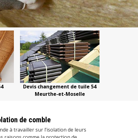
 de tuile 54
Devis nettoyage de toiture 54
Devi
Moselle
Meurthe-et-Moselle
olation de comble
e à travailler sur l’isolation de leurs
es raisons comme la protection de