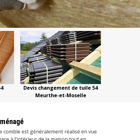
54
Devis changement de tuile 54
Devis netto
Meurthe-et-Moselle
Meurth
 aménagé
e comble est généralement réalisé en vue
ace à l’intérieur de la maison tout en