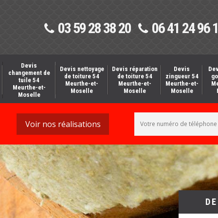
03 59 28 38 20
06 41 24 96 
Devis
Devis nettoyage
Devis réparation
Devis
Dev
changement de
de toiture 54
de toiture 54
zingueur 54
go
tuile 54
Meurthe-et-
Meurthe-et-
Meurthe-et-
Me
Meurthe-et-
Moselle
Moselle
Moselle
Moselle
Voir nos réalisations
DE