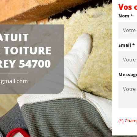
Vos 
Nom *
ATUIT
Email *
 TOITURE
REY 54700
Messag
gmail.com
(*) Champ