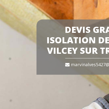
DEVIS GR
ISOLATION DE
VILCEY SUR T
marvinalves5427@