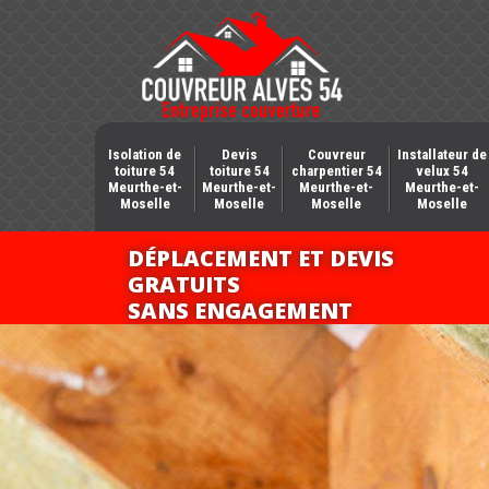
Isolation de
Devis
Couvreur
Installateur de
toiture 54
toiture 54
charpentier 54
velux 54
Meurthe-et-
Meurthe-et-
Meurthe-et-
Meurthe-et-
Moselle
Moselle
Moselle
Moselle
DÉPLACEMENT ET DEVIS
GRATUITS
SANS ENGAGEMENT