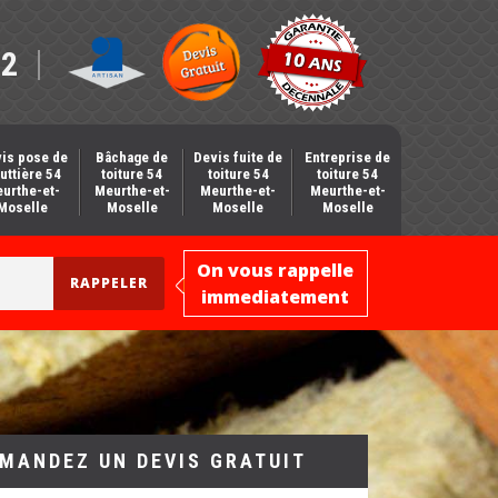
12
is pose de
Bâchage de
Devis fuite de
Entreprise de
uttière 54
toiture 54
toiture 54
toiture 54
urthe-et-
Meurthe-et-
Meurthe-et-
Meurthe-et-
Moselle
Moselle
Moselle
Moselle
On vous rappelle
immediatement
MANDEZ UN DEVIS GRATUIT