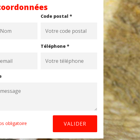
coordonnées
Code postal *
Téléphone *
e
s obligatoire