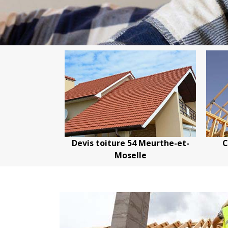
oiture 54
Devis toiture 54 Meurthe-et-
C
Moselle
Moselle