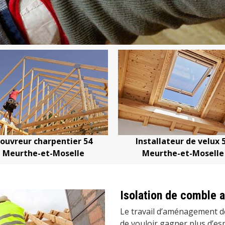
ouvreur charpentier 54
Installateur de velux 
Meurthe-et-Moselle
Meurthe-et-Moselle
Isolation de comble
Le travail d’aménagement d
de vouloir gagner plus d’esp