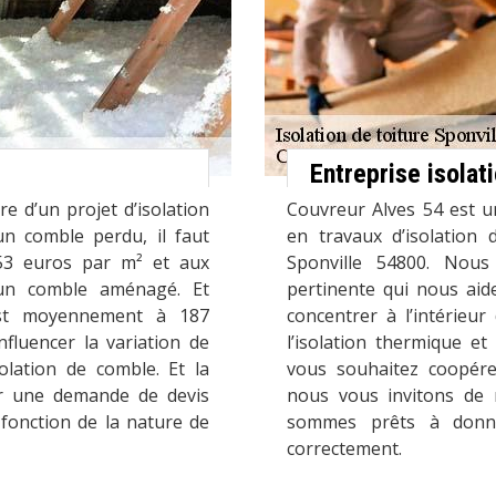
Entreprise isolat
e d’un projet d’isolation
Couvreur Alves 54 est u
un comble perdu, il faut
en travaux d’isolation 
3 euros par m² et aux
Sponville 54800. Nous
un comble aménagé. Et
pertinente qui nous aide
 est moyennement à 187
concentrer à l’intérieu
nfluencer la variation de
l’isolation thermique et
solation de comble. Et la
vous souhaitez coopére
ser une demande de devis
nous vous invitons de 
 fonction de la nature de
sommes prêts à donn
correctement.