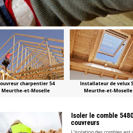
4
Installateur de velux 54
Devis change
Meurthe-et-Moselle
Meurthe
Isoler le comble 548
couvreurs
L’isolation des combles est