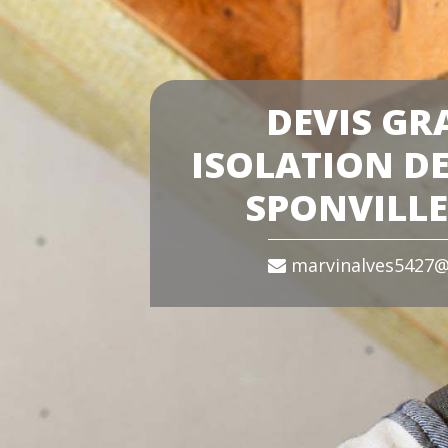
DEVIS GR
ISOLATION DE
SPONVILLE
marvinalves5427@