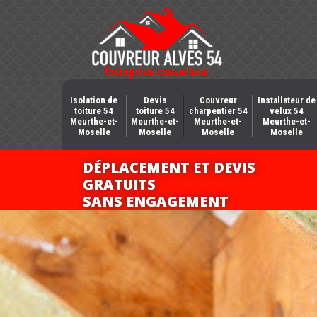
Isolation de
Devis
Couvreur
Installateur de
toiture 54
toiture 54
charpentier 54
velux 54
Meurthe-et-
Meurthe-et-
Meurthe-et-
Meurthe-et-
Moselle
Moselle
Moselle
Moselle
DÉPLACEMENT ET DEVIS
GRATUITS
SANS ENGAGEMENT