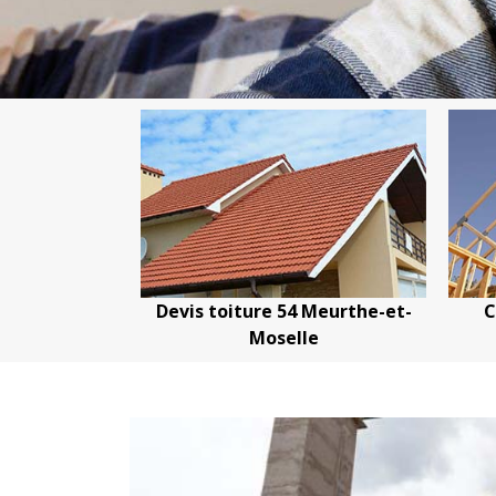
s toiture 54 Meurthe-et-
Couvreur charpentier 5
Moselle
Meurthe-et-Moselle