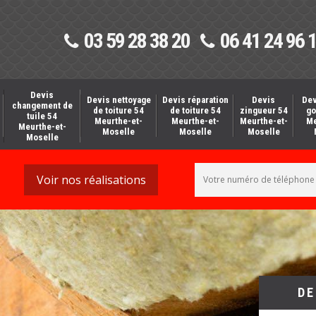
03 59 28 38 20
06 41 24 96 
Devis
Devis nettoyage
Devis réparation
Devis
Dev
changement de
de toiture 54
de toiture 54
zingueur 54
go
tuile 54
Meurthe-et-
Meurthe-et-
Meurthe-et-
Me
Meurthe-et-
Moselle
Moselle
Moselle
Moselle
Voir nos réalisations
DE