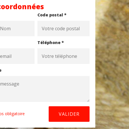
coordonnées
Code postal *
Téléphone *
e
s obligatoire