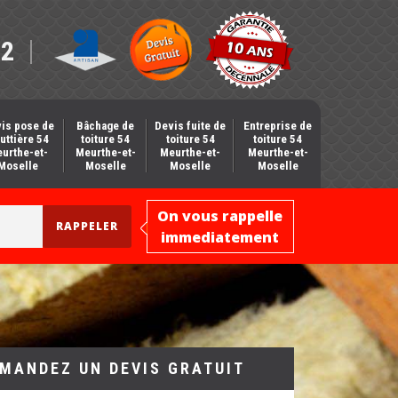
12
is pose de
Bâchage de
Devis fuite de
Entreprise de
uttière 54
toiture 54
toiture 54
toiture 54
urthe-et-
Meurthe-et-
Meurthe-et-
Meurthe-et-
Moselle
Moselle
Moselle
Moselle
On vous rappelle
immediatement
MANDEZ UN DEVIS GRATUIT