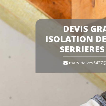
DEVIS GR
ISOLATION DE
SERRIERES
marvinalves5427@