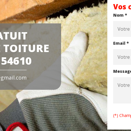
Vos 
Nom *
ATUIT
Email *
 TOITURE
 54610
Messag
gmail.com
(*) Champ