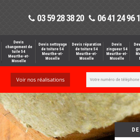
03 59 28 38 20
06 41 24 96 
Devis
Devis nettoyage
Devis réparation
Devis
Dev
changement de
de toiture 54
de toiture 54
zingueur 54
go
tuile 54
Meurthe-et-
Meurthe-et-
Meurthe-et-
Me
Meurthe-et-
Moselle
Moselle
Moselle
Moselle
Voir nos réalisations
DE