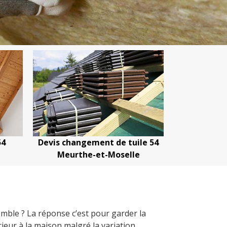
hangement de tuile 54
Devis nettoyage de toiture 5
urthe-et-Moselle
Meurthe-et-Moselle
omble ? La réponse c’est pour garder la
rieur à la maison malgré la variation