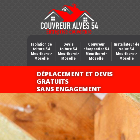
Isolation de
Devis
Couvreur
Installateur de
toiture 54
toiture 54
charpentier 54
velux 54
Meurthe-et-
Meurthe-et-
Meurthe-et-
Meurthe-et-
Moselle
Moselle
Moselle
Moselle
DÉPLACEMENT ET DEVIS
GRATUITS
SANS ENGAGEMENT