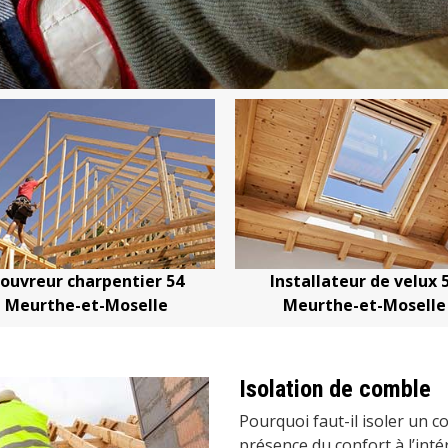
ier 54
Installateur de velux 54
Devis c
elle
Meurthe-et-Moselle
Me
Isolation de comble
Pourquoi faut-il isoler un c
présence du confort à l’inté