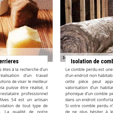
errieres
Isolation de com
s êtes à la recherche d’un
Le comble perdu est une e
alisation d’un travail
d’un endroit non habitab
itons de viser le meilleur
cette pièce peut app
a puisse être réalisé, il
valorisation d’un habita
restataire professionnel
phonique d’un comble pe
lves 54 est un artisan
dans un endroit conforta
solation de tout type de
Si votre comble perdu n’
s. La qualité de notre
de ne plus hésiter à le