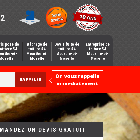
12
is pose de
Bâchage de
Devis fuite de
Entreprise de
uttière 54
toiture 54
toiture 54
toiture 54
urthe-et-
Meurthe-et-
Meurthe-et-
Meurthe-et-
Moselle
Moselle
Moselle
Moselle
On vous rappelle
immediatement
MANDEZ UN DEVIS GRATUIT