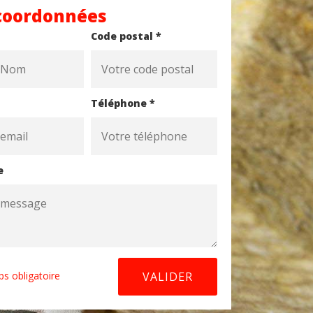
coordonnées
Code postal *
Téléphone *
e
s obligatoire