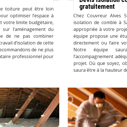
gratuitement
e toiture peut être loin
pour optimiser l’espace à
Chez Couvreur Alves 5
t votre limite budgétaire,
isolation de comble à Sa
ler sur l’aménagement du
appropriée à votre proje
che de ne pas combiner
équipe propose une étud
vail d’isolation de cette
directement ou faire vo
s recommandons de ne plus
Notre équipe saura
ataire professionnel pour
l’accompagnement adéqua
projet. Où que soyez, ob
saura être à la hauteur d