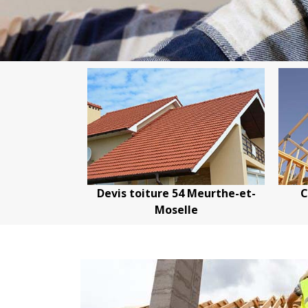
 54
Devis toiture 54 Meurthe-et-
Couvreu
le
Moselle
Meur