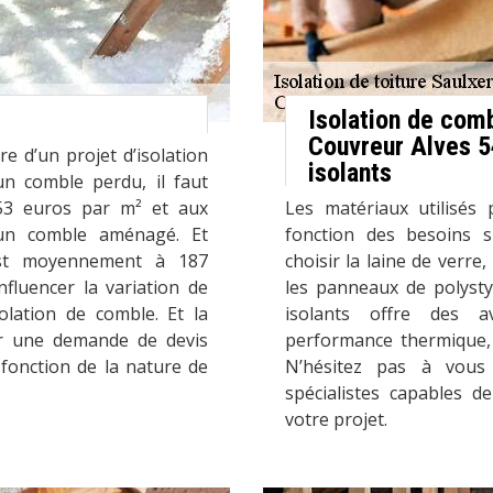
Isolation de com
Couvreur Alves 54
e d’un projet d’isolation
isolants
un comble perdu, il faut
3 euros par m² et aux
Les matériaux utilisés 
un comble aménagé. Et
fonction des besoins 
 est moyennement à 187
choisir la laine de verre,
nfluencer la variation de
les panneaux de polyst
solation de comble. Et la
isolants offre des a
ser une demande de devis
performance thermique, d
 fonction de la nature de
N’hésitez pas à vous
spécialistes capables d
votre projet.