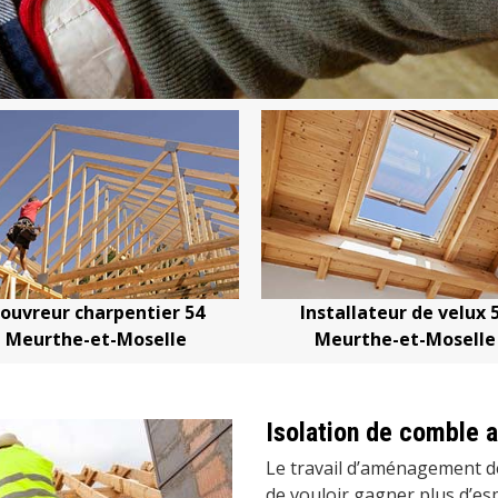
r charpentier 54
Installateur de velux 54
the-et-Moselle
Meurthe-et-Moselle
Isolation de comble
Le travail d’aménagement d
de vouloir gagner plus d’esp