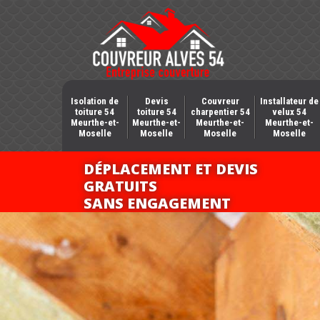
Isolation de
Devis
Couvreur
Installateur de
toiture 54
toiture 54
charpentier 54
velux 54
Meurthe-et-
Meurthe-et-
Meurthe-et-
Meurthe-et-
Moselle
Moselle
Moselle
Moselle
DÉPLACEMENT ET DEVIS
GRATUITS
SANS ENGAGEMENT