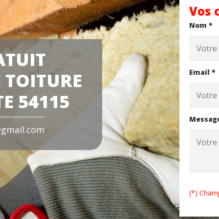
Vos 
Nom *
ATUIT
Email *
 TOITURE
E 54115
Messag
gmail.com
(*) Champ