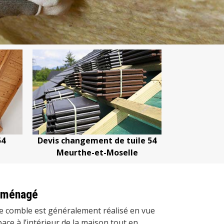
Devis changement de tuile 54
Devis nettoyage d
Meurthe-et-Moselle
Meurthe-et-
 aménagé
e comble est généralement réalisé en vue
ace à l’intérieur de la maison tout en