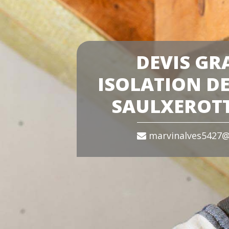
DEVIS GR
ISOLATION DE
SAULXEROTT
marvinalves5427@