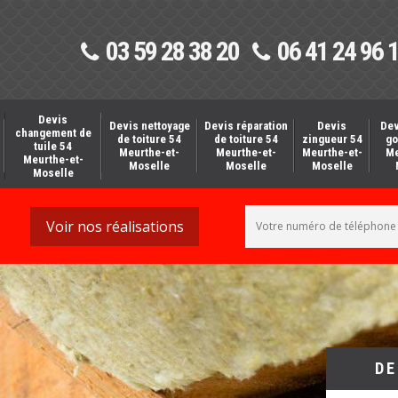
03 59 28 38 20
06 41 24 96 
Devis
Devis nettoyage
Devis réparation
Devis
Dev
changement de
de toiture 54
de toiture 54
zingueur 54
go
tuile 54
Meurthe-et-
Meurthe-et-
Meurthe-et-
Me
Meurthe-et-
Moselle
Moselle
Moselle
Moselle
Voir nos réalisations
DE