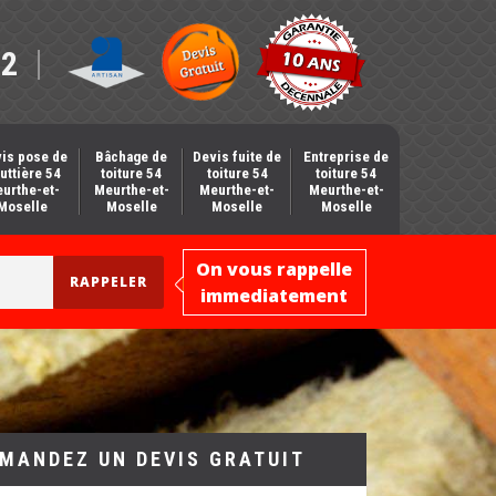
12
is pose de
Bâchage de
Devis fuite de
Entreprise de
uttière 54
toiture 54
toiture 54
toiture 54
urthe-et-
Meurthe-et-
Meurthe-et-
Meurthe-et-
Moselle
Moselle
Moselle
Moselle
On vous rappelle
immediatement
MANDEZ UN DEVIS GRATUIT