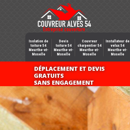
Isolation de
Devis
Couvreur
Installateur de
toiture 54
toiture 54
charpentier 54
velux 54
Meurthe-et-
Meurthe-et-
Meurthe-et-
Meurthe-et-
Moselle
Moselle
Moselle
Moselle
DÉPLACEMENT ET DEVIS
GRATUITS
SANS ENGAGEMENT