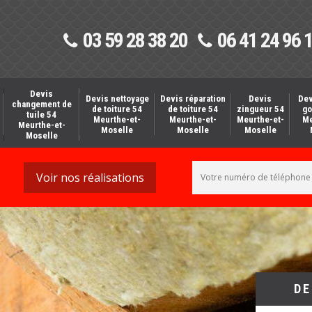
03 59 28 38 20
06 41 24 96 
Devis
Devis nettoyage
Devis réparation
Devis
Dev
changement de
de toiture 54
de toiture 54
zingueur 54
go
tuile 54
Meurthe-et-
Meurthe-et-
Meurthe-et-
Me
Meurthe-et-
Moselle
Moselle
Moselle
Moselle
Voir nos réalisations
DE