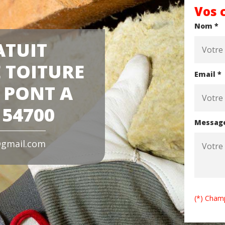
Vos 
Nom *
ATUIT
 TOITURE
Email *
 PONT A
54700
Messag
gmail.com
(*) Champ