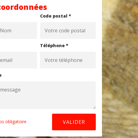
coordonnées
Code postal *
Téléphone *
e
s obligatoire