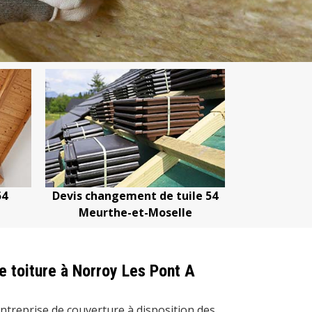
Devis changement de tuile 54
Devis nettoya
Meurthe-et-Moselle
Meurthe
de toiture à Norroy Les Pont A
ntreprise de couverture à disposition des