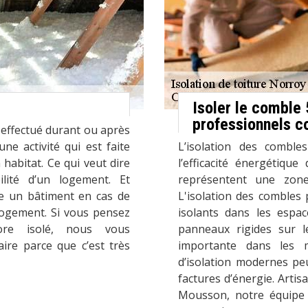
Isoler le comble
professionnels c
e effectué durant ou après
une activité qui est faite
L’isolation des combl
habitat. Ce qui veut dire
l’efficacité énergétique
ilité d’un logement. Et
représentent une zone
se un bâtiment en cas de
L'isolation des combles 
logement. Si vous pensez
isolants dans les espa
re isolé, nous vous
panneaux rigides sur le
ire parce que c’est très
importante dans les 
d’isolation modernes peu
factures d’énergie. Arti
Mousson, notre équipe 