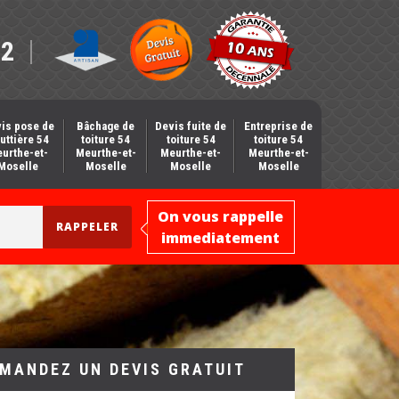
12
is pose de
Bâchage de
Devis fuite de
Entreprise de
uttière 54
toiture 54
toiture 54
toiture 54
urthe-et-
Meurthe-et-
Meurthe-et-
Meurthe-et-
Moselle
Moselle
Moselle
Moselle
On vous rappelle
immediatement
MANDEZ UN DEVIS GRATUIT