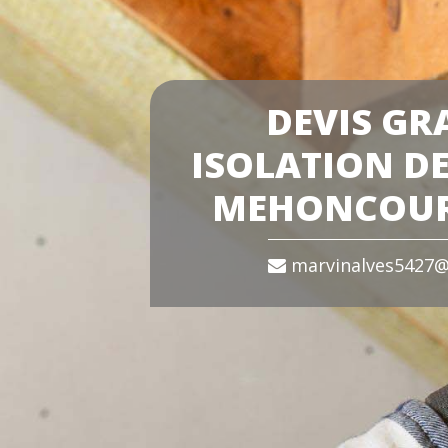
DEVIS GR
ISOLATION DE
MEHONCOUR
marvinalves5427@