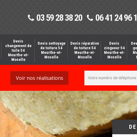
03 59 28 38 20
06 41 24 96 
Devis
Devis nettoyage
Devis réparation
Devis
Dev
changement de
de toiture 54
de toiture 54
zingueur 54
go
tuile 54
Meurthe-et-
Meurthe-et-
Meurthe-et-
Me
Meurthe-et-
Moselle
Moselle
Moselle
Moselle
Voir nos réalisations
DE