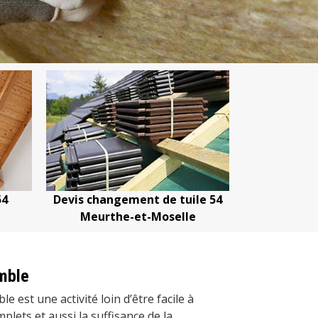
tuile 54
Devis nettoyage de toiture 54
Devis ré
lle
Meurthe-et-Moselle
Meu
omble
le est une activité loin d’être facile à
plets et aussi la suffisance de la