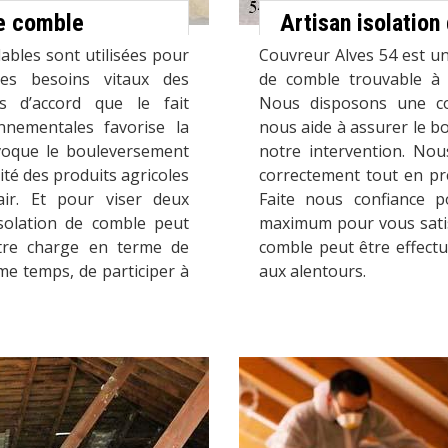
de comble
Artisan isolatio
ables sont utilisées pour
Couvreur Alves 54 est un 
e les besoins vitaux des
de comble trouvable à 
s d’accord que le fait
Nous disposons une co
onnementales favorise la
nous aide à assurer le b
voque le bouleversement
notre intervention. No
ité des produits agricoles
correctement tout en pr
air. Et pour viser deux
Faite nous confiance 
’isolation de comble peut
maximum pour vous satisf
otre charge en terme de
comble peut être effect
e temps, de participer à
aux alentours.