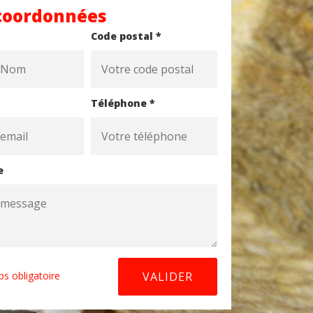
coordonnées
Code postal *
Téléphone *
e
s obligatoire