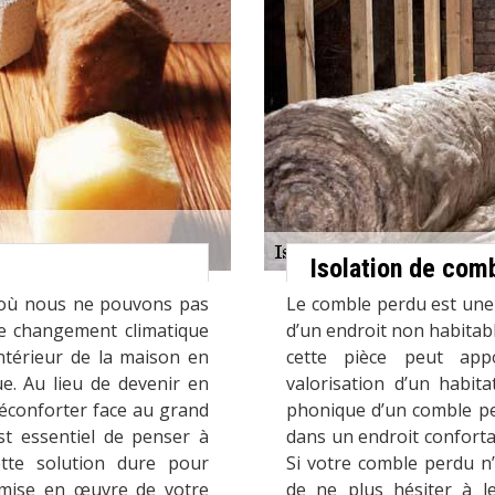
Isolation de com
t où nous ne pouvons pas
Le comble perdu est une e
Le changement climatique
d’un endroit non habitab
intérieur de la maison en
cette pièce peut app
e. Au lieu de devenir en
valorisation d’un habita
réconforter face au grand
phonique d’un comble pe
st essentiel de penser à
dans un endroit conforta
Cette solution dure pour
Si votre comble perdu n’
a mise en œuvre de votre
de ne plus hésiter à le