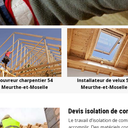
Installateur de velux 54
Devis changement de 
Meurthe-et-Moselle
Meurthe-et-Mose
Devis isolation de c
Le travail d’isolation de comb
accomplir. Des matériels com