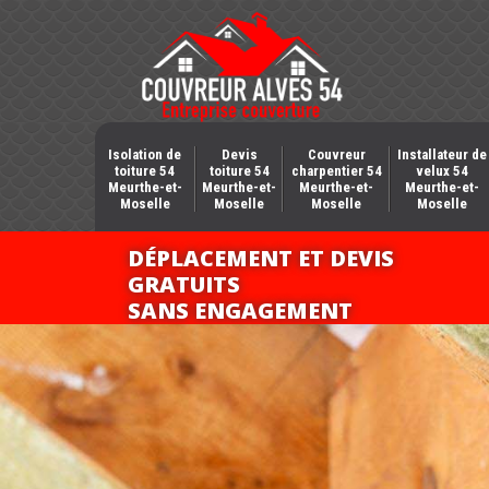
Isolation de
Devis
Couvreur
Installateur de
toiture 54
toiture 54
charpentier 54
velux 54
Meurthe-et-
Meurthe-et-
Meurthe-et-
Meurthe-et-
Moselle
Moselle
Moselle
Moselle
DÉPLACEMENT ET DEVIS
GRATUITS
SANS ENGAGEMENT