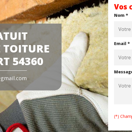
Vos 
Nom *
ATUIT
Email *
 TOITURE
T 54360
Messag
gmail.com
(*) Champ