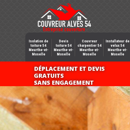
Isolation de
Devis
Couvreur
Installateur de
toiture 54
toiture 54
charpentier 54
velux 54
Meurthe-et-
Meurthe-et-
Meurthe-et-
Meurthe-et-
Moselle
Moselle
Moselle
Moselle
DÉPLACEMENT ET DEVIS
GRATUITS
SANS ENGAGEMENT