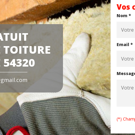
Vos 
Nom *
ATUIT
Email *
 TOITURE
 54320
Messag
gmail.com
(*) Champ