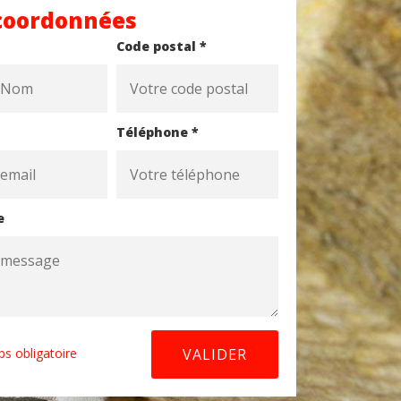
coordonnées
Code postal *
Téléphone *
e
s obligatoire