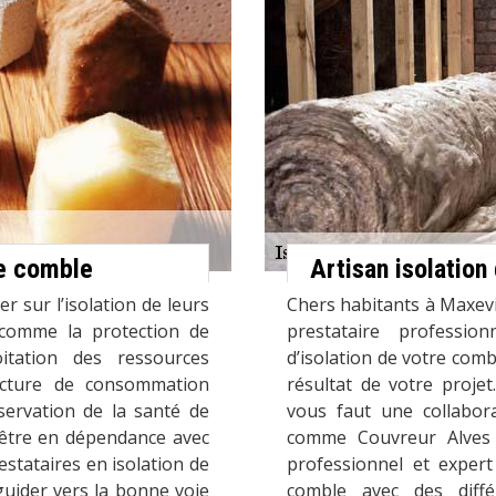
de comble
Artisan isolatio
r sur l’isolation de leurs
Chers habitants à Maxevil
 comme la protection de
prestataire professio
oitation des ressources
d’isolation de votre comb
acture de consommation
résultat de votre projet
ervation de la santé de
vous faut une collabora
être en dépendance avec
comme Couvreur Alves 
estataires en isolation de
professionnel et expert
guider vers la bonne voie
comble avec des diffé