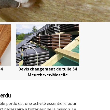
le 54
Devis nettoyage de toiture 54
Devis répar
e
Meurthe-et-Moselle
Meurt
perdu
mble perdu est une activité essentielle pour
rt nécessaire à l’intérieur de la maison. Le