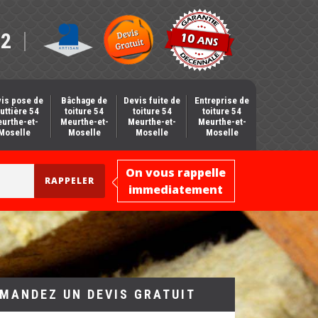
12
is pose de
Bâchage de
Devis fuite de
Entreprise de
uttière 54
toiture 54
toiture 54
toiture 54
urthe-et-
Meurthe-et-
Meurthe-et-
Meurthe-et-
Moselle
Moselle
Moselle
Moselle
On vous rappelle
immediatement
MANDEZ UN DEVIS GRATUIT