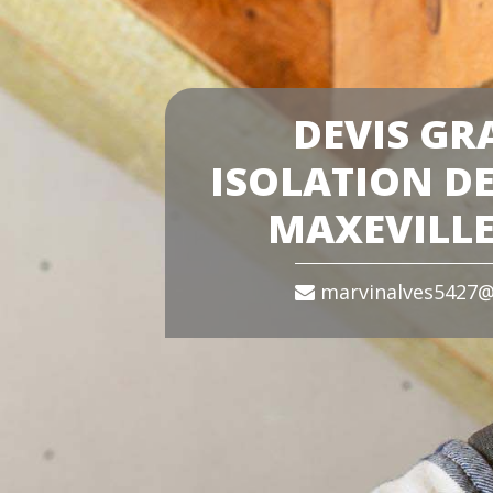
DEVIS GR
ISOLATION DE
MAXEVILLE
marvinalves5427@