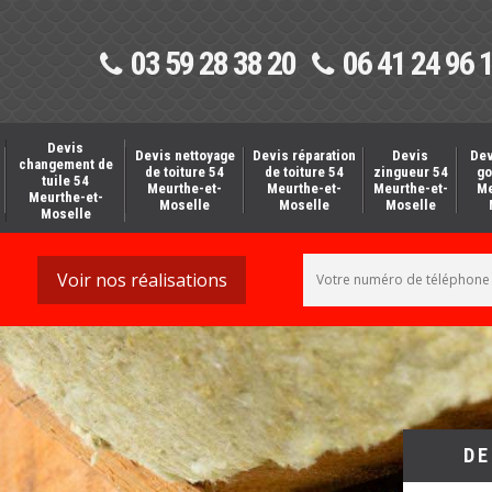
03 59 28 38 20
06 41 24 96 
Devis
Devis nettoyage
Devis réparation
Devis
Dev
changement de
de toiture 54
de toiture 54
zingueur 54
go
tuile 54
Meurthe-et-
Meurthe-et-
Meurthe-et-
Me
Meurthe-et-
Moselle
Moselle
Moselle
Moselle
Voir nos réalisations
DE