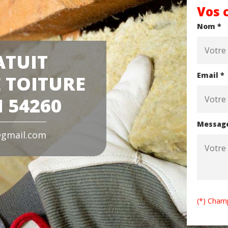
Vos 
Nom *
ATUIT
Email *
 TOITURE
 54260
Messag
gmail.com
(*) Champ