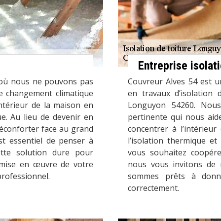
Entreprise isola
t où nous ne pouvons pas
Couvreur Alves 54 est u
Le changement climatique
en travaux d’isolation 
intérieur de la maison en
Longuyon 54260. Nous
e. Au lieu de devenir en
pertinente qui nous aide
réconforter face au grand
concentrer à l’intérieu
st essentiel de penser à
l’isolation thermique et
Cette solution dure pour
vous souhaitez coopére
a mise en œuvre de votre
nous vous invitons de 
professionnel.
sommes prêts à donn
correctement.