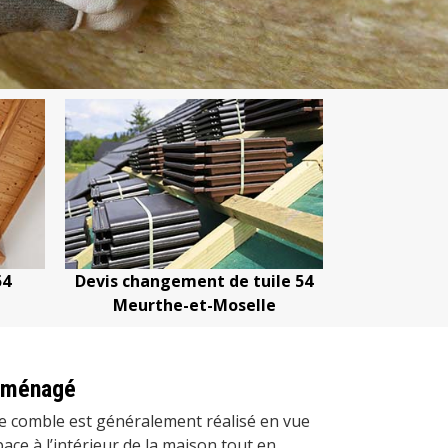
nt de tuile 54
Devis nettoyage de toiture 54
D
t-Moselle
Meurthe-et-Moselle
 aménagé
e comble est généralement réalisé en vue
ace à l’intérieur de la maison tout en