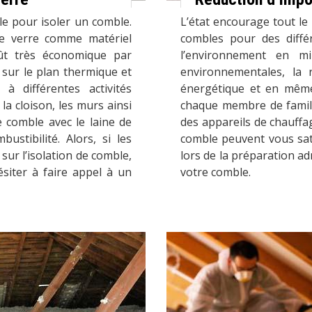
ble pour isoler un comble.
L’état encourage tout le 
 de verre comme matériel
combles pour des diffé
ût très économique par
l’environnement en min
 sur le plan thermique et
environnementales, la
 à différentes activités
énergétique et en même
 la cloison, les murs ainsi
chaque membre de famil
e comble avec le laine de
des appareils de chauffag
ustibilité. Alors, si les
comble peuvent vous sati
 sur l’isolation de comble,
lors de la préparation adm
iter à faire appel à un
votre comble.