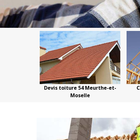
toiture 54 Meurthe-et-
Couvreur charpentier 54
Moselle
Meurthe-et-Moselle