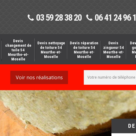
03 59 28 38 20
06 41 24 96 
Devis
Devis nettoyage
Devis réparation
Devis
Dev
changement de
de toiture 54
de toiture 54
zingueur 54
go
tuile 54
Meurthe-et-
Meurthe-et-
Meurthe-et-
Me
Meurthe-et-
Moselle
Moselle
Moselle
Moselle
Voir nos réalisations
DE