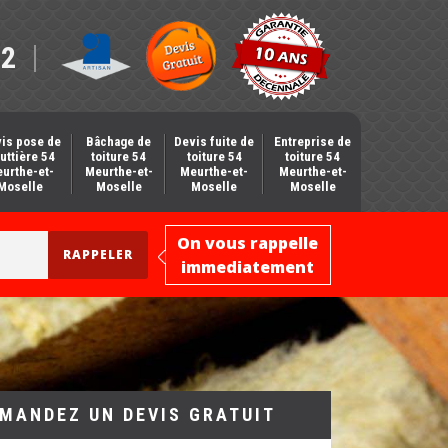
12
is pose de
Bâchage de
Devis fuite de
Entreprise de
uttière 54
toiture 54
toiture 54
toiture 54
urthe-et-
Meurthe-et-
Meurthe-et-
Meurthe-et-
Moselle
Moselle
Moselle
Moselle
On vous rappelle
immediatement
MANDEZ UN DEVIS GRATUIT