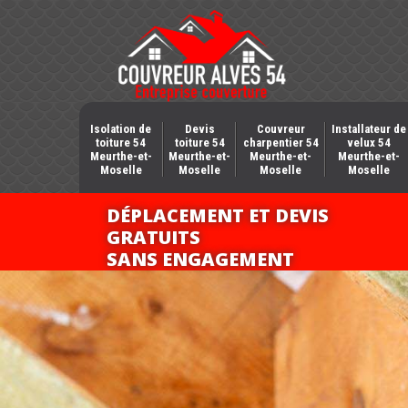
Isolation de
Devis
Couvreur
Installateur de
toiture 54
toiture 54
charpentier 54
velux 54
Meurthe-et-
Meurthe-et-
Meurthe-et-
Meurthe-et-
Moselle
Moselle
Moselle
Moselle
DÉPLACEMENT ET DEVIS
GRATUITS
SANS ENGAGEMENT