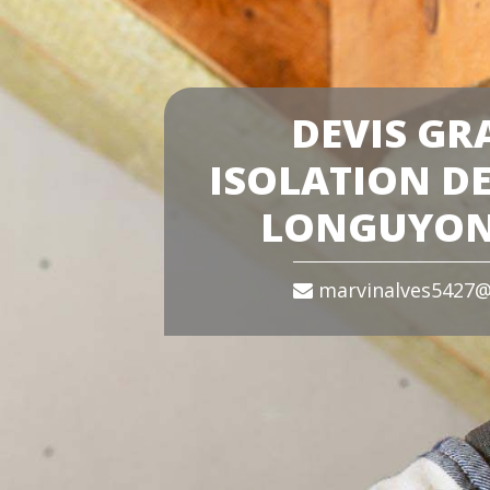
DEVIS GR
ISOLATION DE
LONGUYON
marvinalves5427@