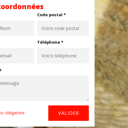
coordonnées
Code postal *
Téléphone *
e
s obligatoire