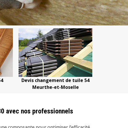
ile 54
Devis nettoyage de toiture 54
Devis répa
le
Meurthe-et-Moselle
Meur
30 avec nos professionnels
 une composante pour optimiser l’efficacité