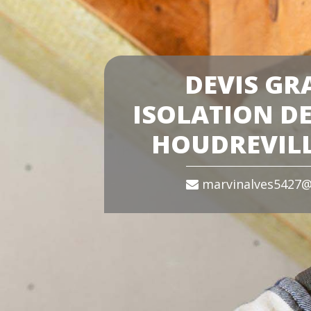
DEVIS GR
ISOLATION DE
HOUDREVILL
marvinalves5427@