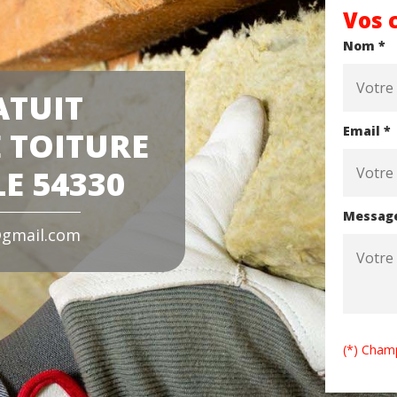
Vos 
Nom *
ATUIT
Email *
 TOITURE
E 54330
Messag
gmail.com
(*) Champ