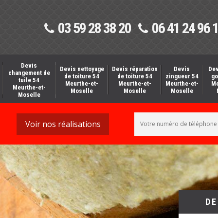
03 59 28 38 20
06 41 24 96 
Devis
Devis nettoyage
Devis réparation
Devis
Dev
changement de
de toiture 54
de toiture 54
zingueur 54
go
tuile 54
Meurthe-et-
Meurthe-et-
Meurthe-et-
Me
Meurthe-et-
Moselle
Moselle
Moselle
Moselle
Voir nos réalisations
DE