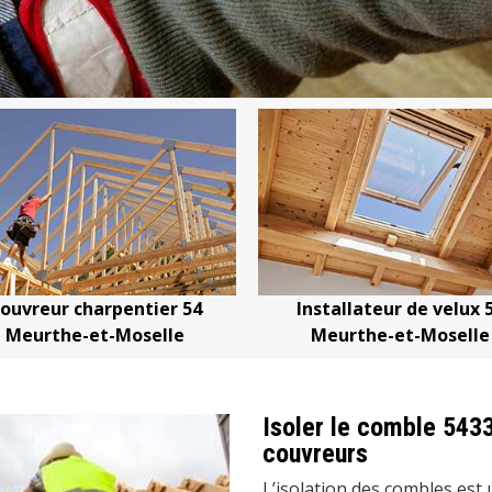
Installateur de velux 54
Devis changement de tu
Meurthe-et-Moselle
Meurthe-et-Mosel
Isoler le comble 543
couvreurs
L’isolation des combles est