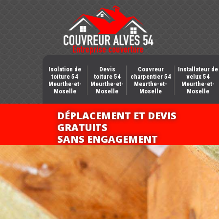
Isolation de
Devis
Couvreur
Installateur de
toiture 54
toiture 54
charpentier 54
velux 54
Meurthe-et-
Meurthe-et-
Meurthe-et-
Meurthe-et-
Moselle
Moselle
Moselle
Moselle
DÉPLACEMENT ET DEVIS
GRATUITS
SANS ENGAGEMENT