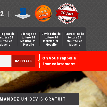
12
is pose de
Bâchage de
Devis fuite de
Entreprise de
uttière 54
toiture 54
toiture 54
toiture 54
urthe-et-
Meurthe-et-
Meurthe-et-
Meurthe-et-
Moselle
Moselle
Moselle
Moselle
On vous rappelle
immediatement
MANDEZ UN DEVIS GRATUIT