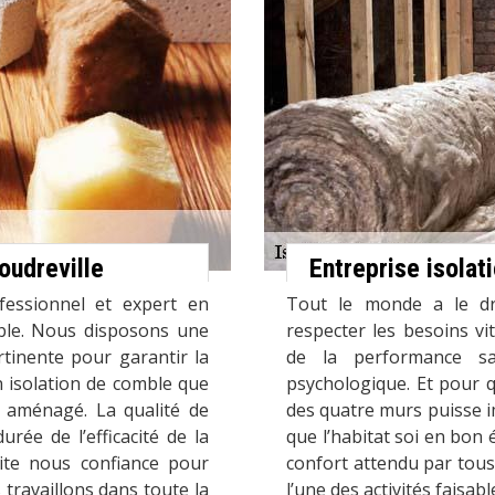
oudreville
Entreprise isola
fessionnel et expert en
Tout le monde a le droi
mble. Nous disposons une
respecter les besoins vi
rtinente pour garantir la
de la performance san
n isolation de comble que
psychologique. Et pour q
 aménagé. La qualité de
des quatre murs puisse im
urée de l’efficacité de la
que l’habitat soi en bon
aite nous confiance pour
confort attendu par tous
travaillons dans toute la
l’une des activités faisab