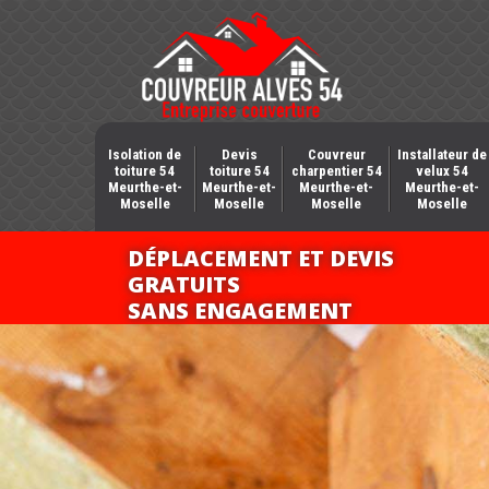
Isolation de
Devis
Couvreur
Installateur de
toiture 54
toiture 54
charpentier 54
velux 54
Meurthe-et-
Meurthe-et-
Meurthe-et-
Meurthe-et-
Moselle
Moselle
Moselle
Moselle
DÉPLACEMENT ET DEVIS
GRATUITS
SANS ENGAGEMENT