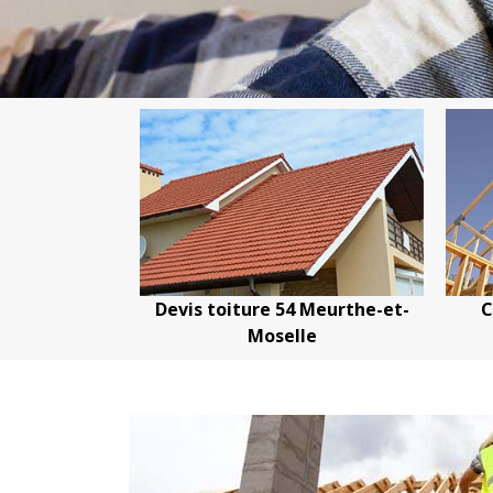
s toiture 54 Meurthe-et-
Couvreur charpentier 5
Moselle
Meurthe-et-Moselle