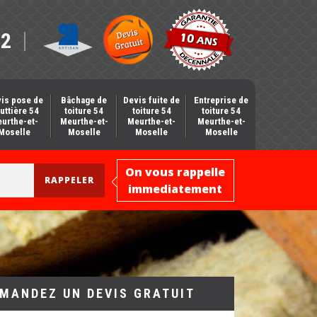
12
is pose de
Bâchage de
Devis fuite de
Entreprise de
uttière 54
toiture 54
toiture 54
toiture 54
urthe-et-
Meurthe-et-
Meurthe-et-
Meurthe-et-
Moselle
Moselle
Moselle
Moselle
On vous rappelle
immediatement
MANDEZ UN DEVIS GRATUIT