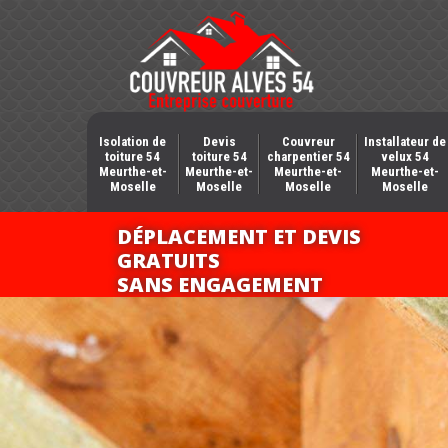
Isolation de
Devis
Couvreur
Installateur de
toiture 54
toiture 54
charpentier 54
velux 54
Meurthe-et-
Meurthe-et-
Meurthe-et-
Meurthe-et-
Moselle
Moselle
Moselle
Moselle
DÉPLACEMENT ET DEVIS
GRATUITS
SANS ENGAGEMENT