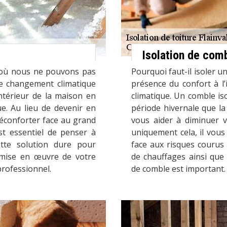
Isolation de com
t où nous ne pouvons pas
Pourquoi faut-il isoler u
Le changement climatique
présence du confort à l’
intérieur de la maison en
climatique. Un comble iso
e. Au lieu de devenir en
période hivernale que la
réconforter face au grand
vous aider à diminuer 
st essentiel de penser à
uniquement cela, il vous
Cette solution dure pour
face aux risques courus 
a mise en œuvre de votre
de chauffages ainsi que l
professionnel.
de comble est important.