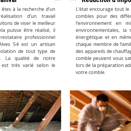
 êtes à la recherche d’un
L’état encourage tout le 
alisation d’un travail
combles pour des diffé
itons de viser le meilleur
l’environnement en min
a puisse être réalisé, il
environnementales, la
restataire professionnel
énergétique et en même
lves 54 est un artisan
chaque membre de famil
solation de tout type de
des appareils de chauffag
s. La qualité de notre
comble peuvent vous sati
 est très varié selon le
lors de la préparation adm
votre comble.