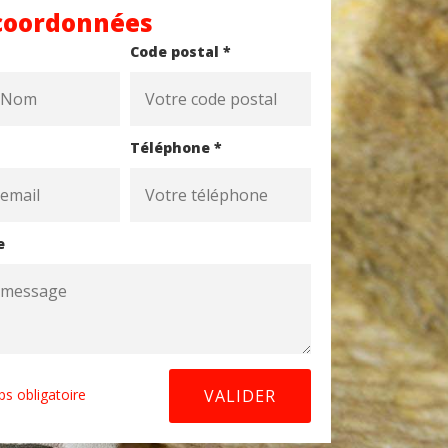
coordonnées
Code postal *
Téléphone *
e
s obligatoire