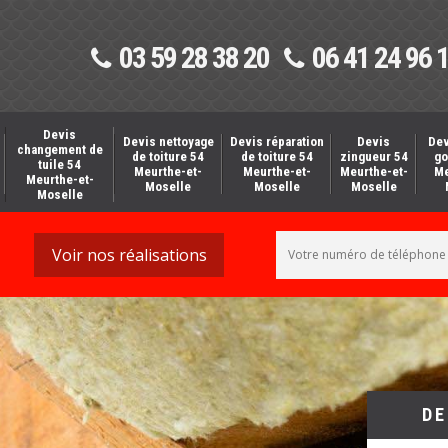
03 59 28 38 20
06 41 24 96 
Devis
Devis nettoyage
Devis réparation
Devis
Dev
changement de
de toiture 54
de toiture 54
zingueur 54
go
tuile 54
Meurthe-et-
Meurthe-et-
Meurthe-et-
Me
Meurthe-et-
Moselle
Moselle
Moselle
Moselle
Voir nos réalisations
DE