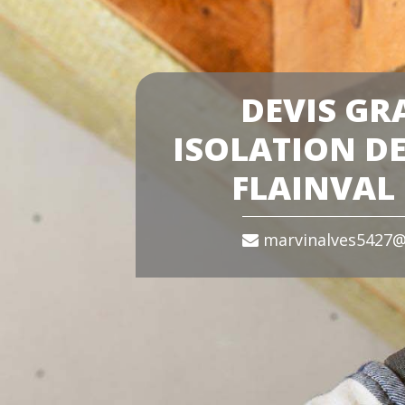
DEVIS GR
ISOLATION DE
FLAINVAL 
marvinalves5427@