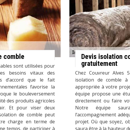
de comble
Devis isolation 
gratuitement
ables sont utilisées pour
e les besoins vitaux des
Chez Couvreur Alves 5
s d’accord que le fait
isolation de comble à F
onnementales favorise la
appropriée à votre proje
voque le bouleversement
équipe propose une étud
ité des produits agricoles
directement ou faire vo
air. Et pour viser deux
Notre équipe saura
’isolation de comble peut
l’accompagnement adéqua
otre charge en terme de
projet. Où que soyez, ob
e temps, de participer à
saura être à la hauteur d