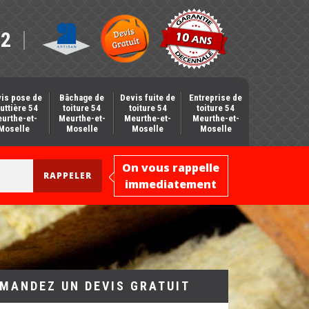
12
is pose de
Bâchage de
Devis fuite de
Entreprise de
uttière 54
toiture 54
toiture 54
toiture 54
urthe-et-
Meurthe-et-
Meurthe-et-
Meurthe-et-
Moselle
Moselle
Moselle
Moselle
On vous rappelle
immediatement
MANDEZ UN DEVIS GRATUIT