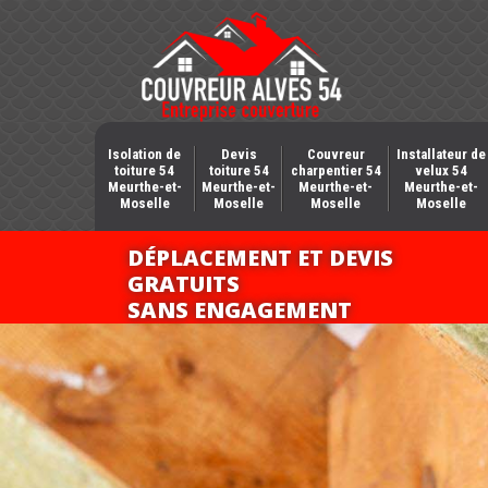
Isolation de
Devis
Couvreur
Installateur de
toiture 54
toiture 54
charpentier 54
velux 54
Meurthe-et-
Meurthe-et-
Meurthe-et-
Meurthe-et-
Moselle
Moselle
Moselle
Moselle
DÉPLACEMENT ET DEVIS
GRATUITS
SANS ENGAGEMENT