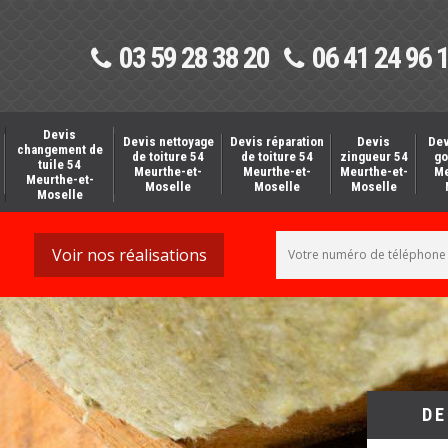
03 59 28 38 20
06 41 24 96 
Devis
Devis nettoyage
Devis réparation
Devis
Dev
changement de
de toiture 54
de toiture 54
zingueur 54
go
tuile 54
Meurthe-et-
Meurthe-et-
Meurthe-et-
Me
Meurthe-et-
Moselle
Moselle
Moselle
Moselle
Voir nos réalisations
DE