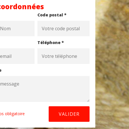
coordonnées
Code postal *
Téléphone *
e
s obligatoire