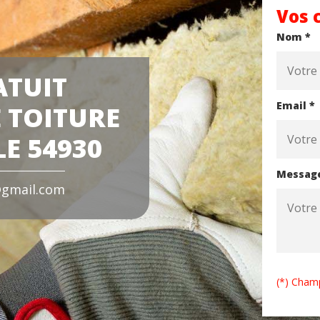
Vos 
Nom *
ATUIT
Email *
 TOITURE
E 54930
Messag
gmail.com
(*) Champ