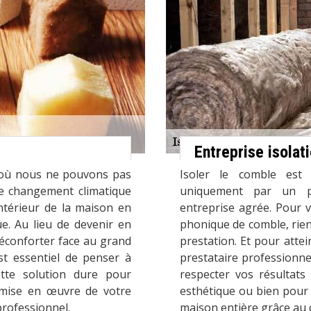
Entreprise isola
t où nous ne pouvons pas
Isoler le comble est 
Le changement climatique
uniquement par un pr
intérieur de la maison en
entreprise agrée. Pour v
e. Au lieu de devenir en
phonique de comble, rien n
réconforter face au grand
prestation. Et pour attein
st essentiel de penser à
prestataire professionnel
Cette solution dure pour
respecter vos résultats
a mise en œuvre de votre
esthétique ou bien pour la
professionnel.
maison entière grâce au 