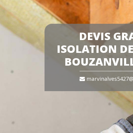
DEVIS GR
ISOLATION DE
BOUZANVILL
marvinalves5427@