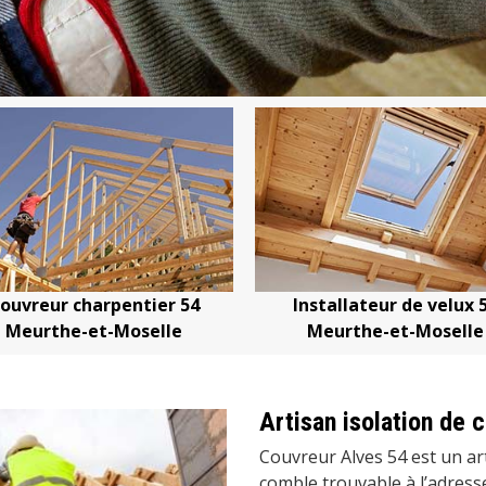
Installateur de velux 54
Devis changement de tui
Meurthe-et-Moselle
Meurthe-et-Mosell
Artisan isolation de 
Couvreur Alves 54 est un art
comble trouvable à l’adress