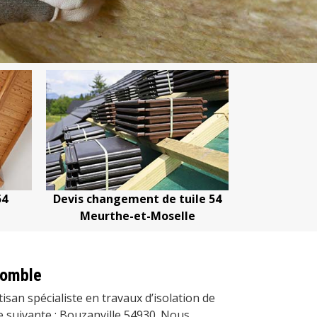
le 54
Devis nettoyage de toiture 54
Devis répar
e
Meurthe-et-Moselle
Meurt
comble
isan spécialiste en travaux d’isolation de
e suivante : Bouzanville 54930. Nous