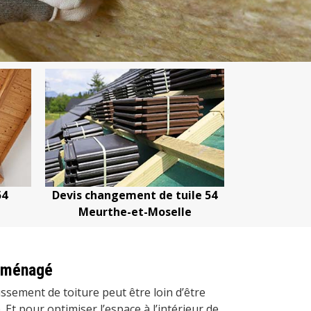
uile 54
Devis nettoyage de toiture 54
Devis rép
lle
Meurthe-et-Moselle
Meur
 aménagé
ssement de toiture peut être loin d’être
 Et pour optimiser l’espace à l’intérieur de