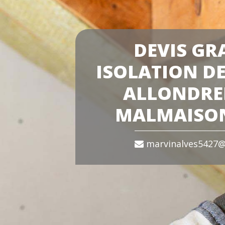
DEVIS GR
ISOLATION DE
ALLONDRE
MALMAISON
marvinalves5427@