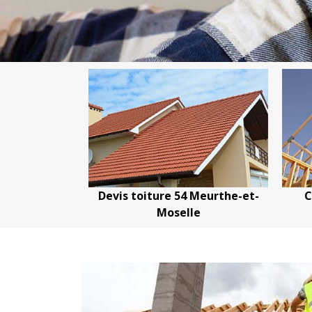
54 Meurthe-et-
Couvreur charpentier 54
elle
Meurthe-et-Moselle