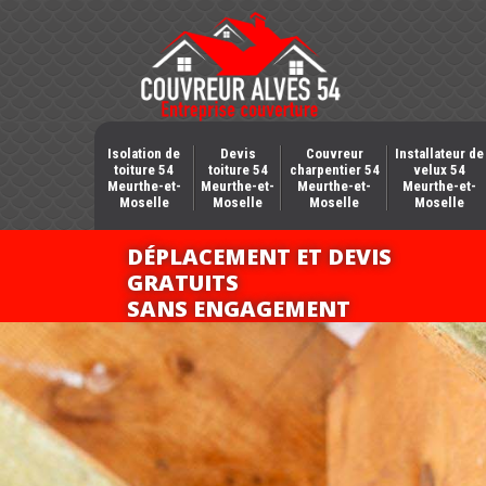
Isolation de
Devis
Couvreur
Installateur de
toiture 54
toiture 54
charpentier 54
velux 54
Meurthe-et-
Meurthe-et-
Meurthe-et-
Meurthe-et-
Moselle
Moselle
Moselle
Moselle
DÉPLACEMENT ET DEVIS
GRATUITS
SANS ENGAGEMENT