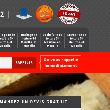
12
is pose de
Bâchage de
Devis fuite de
Entreprise de
uttière 54
toiture 54
toiture 54
toiture 54
urthe-et-
Meurthe-et-
Meurthe-et-
Meurthe-et-
Moselle
Moselle
Moselle
Moselle
On vous rappelle
immediatement
MANDEZ UN DEVIS GRATUIT