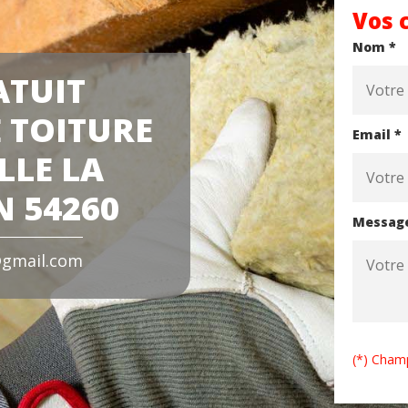
Vos 
Nom *
ATUIT
 TOITURE
Email *
LLE LA
 54260
Messag
gmail.com
(*) Champ