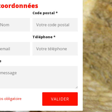
coordonnées
Code postal *
Téléphone *
e
s obligatoire