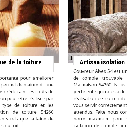
ue de la toiture
Artisan isolatio
Couvreur Alves 54 est un 
mportante pour améliorer
de comble trouvable à
le permet de maintenir une
Malmaison 54260. Nous 
en réduisant les coûts de
pertinente qui nous aide
tion peut être réalisée par
réalisation de notre in
e type de toiture et les
vous servir correctement
lation de toiture 54260
attendus. Faite nous co
ants tels que la laine de
notre maximum pour vo
s du toit.
isolation de comble peu