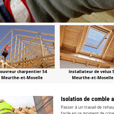
Installateur de velux 54
Devis changement de t
Meurthe-et-Moselle
Meurthe-et-Mose
Isolation de comble
Passer à un travail de rehau
facile en ce moment de crise.