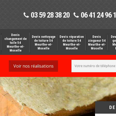
03 59 28 38 20
06 41 24 96 
Devis
Devis nettoyage
Devis réparation
Devis
Dev
changement de
de toiture 54
de toiture 54
zingueur 54
go
tuile 54
Meurthe-et-
Meurthe-et-
Meurthe-et-
Me
Meurthe-et-
Moselle
Moselle
Moselle
Moselle
Voir nos réalisations
DE