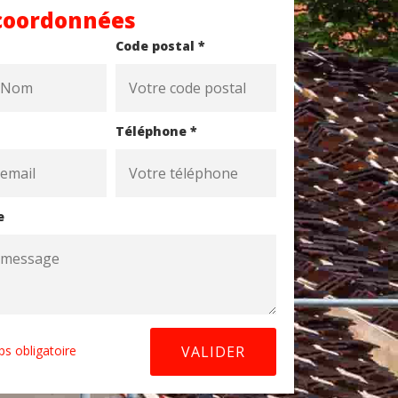
coordonnées
Code postal *
Téléphone *
e
s obligatoire