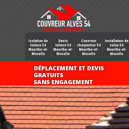
Isolation de
Devis
Couvreur
Installateur de
toiture 54
toiture 54
charpentier 54
velux 54
Meurthe-et-
Meurthe-et-
Meurthe-et-
Meurthe-et-
Moselle
Moselle
Moselle
Moselle
DÉPLACEMENT ET DEVIS
GRATUITS
SANS ENGAGEMENT