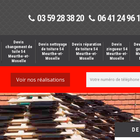
03 59 28 38 20
06 41 24 96 
Devis
Devis nettoyage
Devis réparation
Devis
Dev
changement de
de toiture 54
de toiture 54
zingueur 54
go
tuile 54
Meurthe-et-
Meurthe-et-
Meurthe-et-
Me
Meurthe-et-
Moselle
Moselle
Moselle
Moselle
Voir nos réalisations
DE