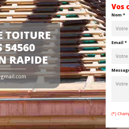
Vos 
Nom *
E TOITURE
Email *
 54560
N RAPIDE
Messag
gmail.com
(*) Champ