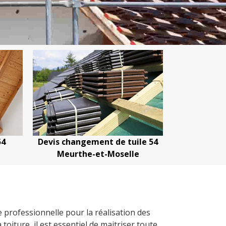
54
Devis changement de tuile 54
Devis netto
Meurthe-et-Moselle
Meurth
 professionnelle pour la réalisation des
toiture, il est essentiel de maitriser toute