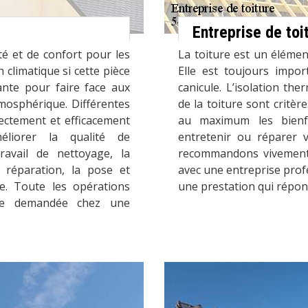
Entreprise de toi
té et de confort pour les
La toiture est un élémen
 climatique si cette pièce
Elle est toujours impor
ante pour faire face aux
canicule. L’isolation th
tmosphérique. Différentes
de la toiture sont critè
rectement et efficacement
au maximum les bienfa
liorer la qualité de
entretenir ou réparer 
avail de nettoyage, la
recommandons vivement 
a réparation, la pose et
avec une entreprise profe
e. Toute les opérations
une prestation qui répon
tre demandée chez une