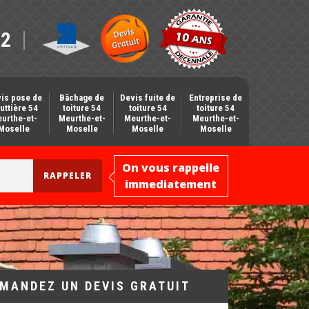
12
is pose de
Bâchage de
Devis fuite de
Entreprise de
uttière 54
toiture 54
toiture 54
toiture 54
urthe-et-
Meurthe-et-
Meurthe-et-
Meurthe-et-
Moselle
Moselle
Moselle
Moselle
On vous rappelle
immediatement
MANDEZ UN DEVIS GRATUIT