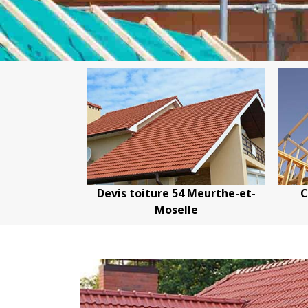
oiture 54
Devis toiture 54 Meurthe-et-
C
Moselle
Moselle