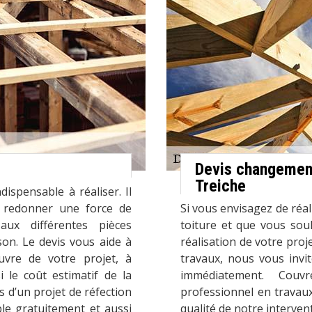
Devis changement 
Treiche
ispensable à réaliser. Il
ur redonner une force de
Si vous envisagez de réal
aux différentes pièces
toiture et que vous sou
son. Le devis vous aide à
réalisation de votre pr
vre de votre projet, à
travaux, nous vous invi
 le coût estimatif de la
immédiatement. Couv
s d’un projet de réfection
professionnel en travaux
ble gratuitement et aussi
qualité de notre intervent