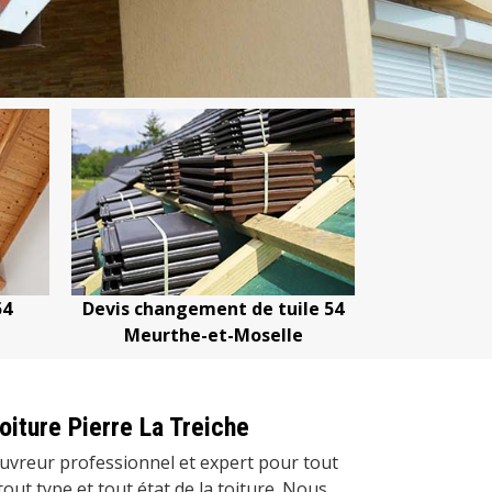
Devis changement de tuile 54
Devis nettoyage de
Meurthe-et-Moselle
Meurthe-et-Mo
oiture Pierre La Treiche
uvreur professionnel et expert pour tout
 tout type et tout état de la toiture. Nous