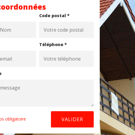
coordonnées
Code postal *
Téléphone *
e
s obligatoire