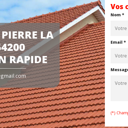
Vos 
Nom *
 PIERRE LA
Email *
54200
N RAPIDE
Messag
gmail.com
(*) Champ