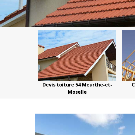
4
Devis toiture 54 Meurthe-et-
Couvreur
Moselle
Meurth