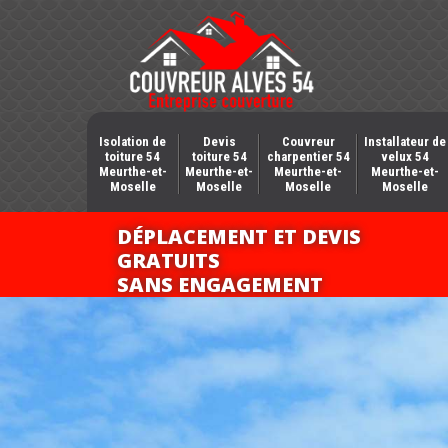
Isolation de
Devis
Couvreur
Installateur de
toiture 54
toiture 54
charpentier 54
velux 54
Meurthe-et-
Meurthe-et-
Meurthe-et-
Meurthe-et-
Moselle
Moselle
Moselle
Moselle
DÉPLACEMENT ET DEVIS
GRATUITS
SANS ENGAGEMENT