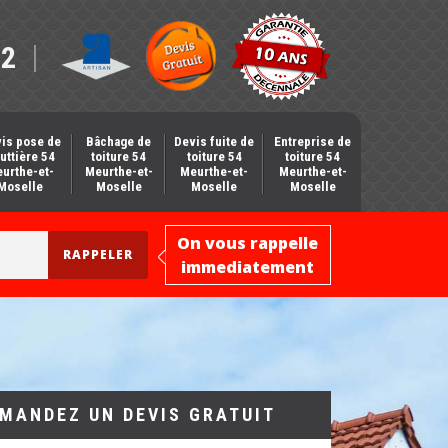
12
is pose de
Bâchage de
Devis fuite de
Entreprise de
uttière 54
toiture 54
toiture 54
toiture 54
urthe-et-
Meurthe-et-
Meurthe-et-
Meurthe-et-
Moselle
Moselle
Moselle
Moselle
On vous rappelle
immediatement
MANDEZ UN DEVIS GRATUIT