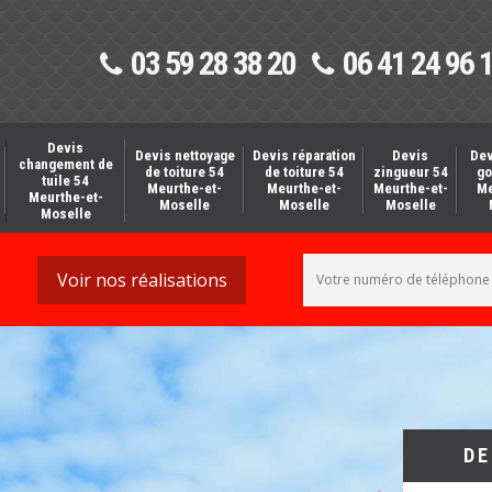
03 59 28 38 20
06 41 24 96 
Devis
Devis nettoyage
Devis réparation
Devis
Dev
changement de
de toiture 54
de toiture 54
zingueur 54
go
tuile 54
Meurthe-et-
Meurthe-et-
Meurthe-et-
Me
Meurthe-et-
Moselle
Moselle
Moselle
Moselle
Voir nos réalisations
DE