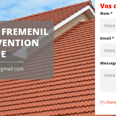
Vos 
Nom *
 FREMENIL
Email *
VENTION
DE
Messag
gmail.com
(*) Champ