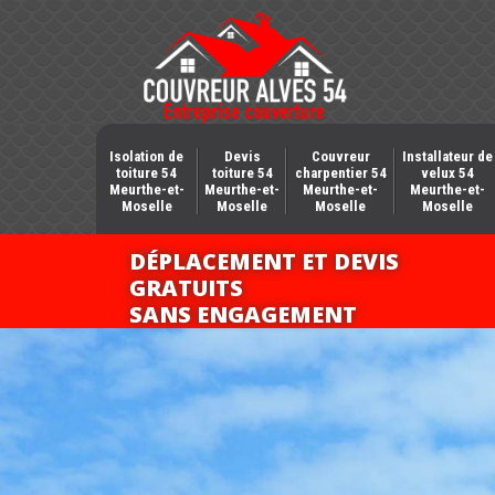
Isolation de
Devis
Couvreur
Installateur de
toiture 54
toiture 54
charpentier 54
velux 54
Meurthe-et-
Meurthe-et-
Meurthe-et-
Meurthe-et-
Moselle
Moselle
Moselle
Moselle
DÉPLACEMENT ET DEVIS
GRATUITS
SANS ENGAGEMENT