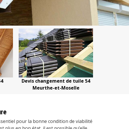
ement de tuile 54
Devis nettoyage de toiture 54
e-et-Moselle
Meurthe-et-Moselle
ure
sentiel pour la bonne condition de viabilité
est plus en bon état, il est possible qu’elle