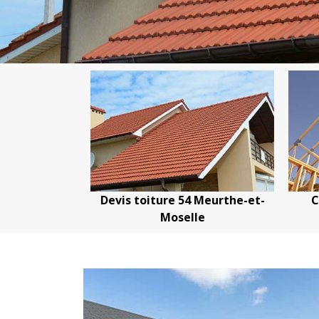
is toiture 54 Meurthe-et-
Couvreur charpentier 
Moselle
Meurthe-et-Moselle