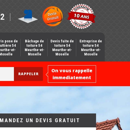
12
is pose de
Bâchage de
Devis fuite de
Entreprise de
uttière 54
toiture 54
toiture 54
toiture 54
urthe-et-
Meurthe-et-
Meurthe-et-
Meurthe-et-
Moselle
Moselle
Moselle
Moselle
On vous rappelle
immediatement
MANDEZ UN DEVIS GRATUIT