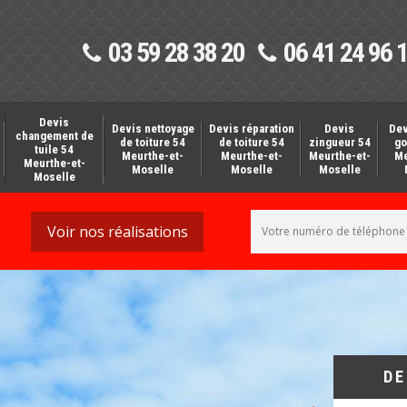
03 59 28 38 20
06 41 24 96 
Devis
Devis nettoyage
Devis réparation
Devis
Dev
changement de
de toiture 54
de toiture 54
zingueur 54
go
tuile 54
Meurthe-et-
Meurthe-et-
Meurthe-et-
Me
Meurthe-et-
Moselle
Moselle
Moselle
Moselle
Voir nos réalisations
DE