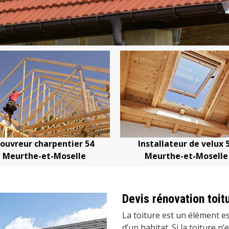
54
Installateur de velux 54
Devis chang
Meurthe-et-Moselle
Meurth
Devis rénovation toit
La toiture est un élément es
d’un habitat. Si la toiture n’