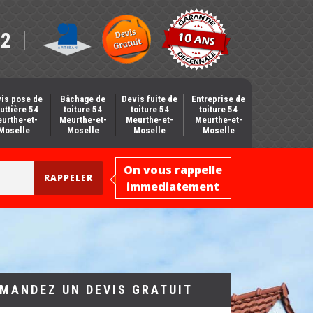
12
is pose de
Bâchage de
Devis fuite de
Entreprise de
uttière 54
toiture 54
toiture 54
toiture 54
urthe-et-
Meurthe-et-
Meurthe-et-
Meurthe-et-
Moselle
Moselle
Moselle
Moselle
On vous rappelle
immediatement
MANDEZ UN DEVIS GRATUIT