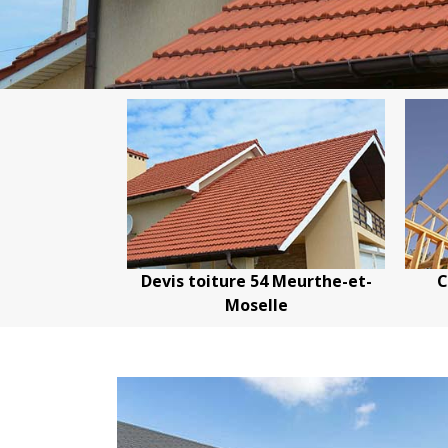
is toiture 54 Meurthe-et-
Couvreur charpentier 
Moselle
Meurthe-et-Moselle