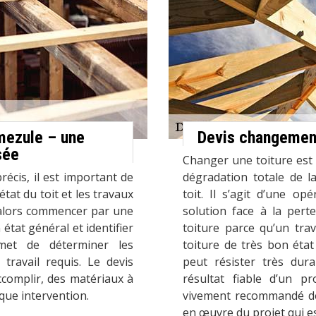
Amezule – une
Devis changement
sée
Changer une toiture est 
écis, il est important de
dégradation totale de l
tat du toit et les travaux
toit. Il s’agit d’une o
 alors commencer par une
solution face à la pert
 état général et identifier
toiture parce qu’un tra
rmet de déterminer les
toiture de très bon état
travail requis. Le devis
peut résister très dura
accomplir, des matériaux à
résultat fiable d’un p
aque intervention.
vivement recommandé de 
en œuvre du projet qui es