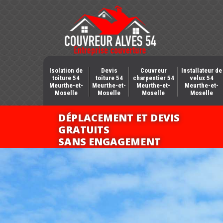
Isolation de
Devis
Couvreur
Installateur de
toiture 54
toiture 54
charpentier 54
velux 54
Meurthe-et-
Meurthe-et-
Meurthe-et-
Meurthe-et-
Moselle
Moselle
Moselle
Moselle
DÉPLACEMENT ET DEVIS
GRATUITS
SANS ENGAGEMENT