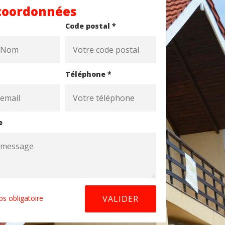
coordonnées
Code postal *
Téléphone *
e
s obligatoire