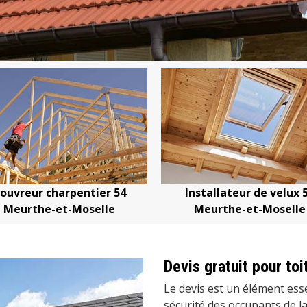
54
Installateur de velux 54
Devis chang
Meurthe-et-Moselle
Meurth
Devis gratuit pour toi
Le devis est un élément esse
sécurité des occupants de l