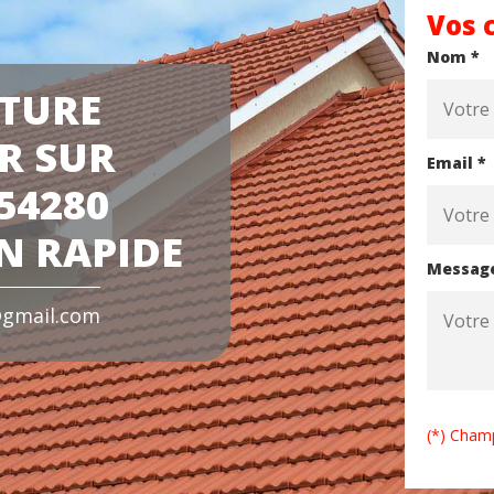
Vos 
Nom *
ITURE
R SUR
Email *
54280
N RAPIDE
Messag
gmail.com
(*) Champ