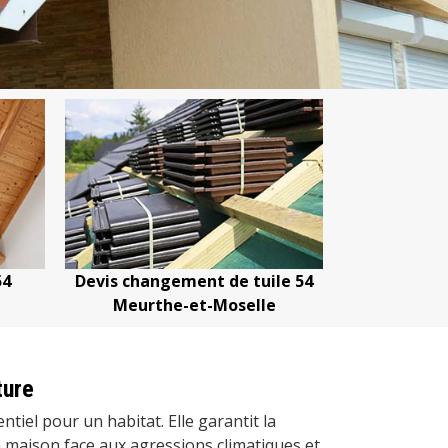
ement de tuile 54
Devis nettoyage de toiture 54
e-et-Moselle
Meurthe-et-Moselle
ture
ntiel pour un habitat. Elle garantit la
a maison face aux agressions climatiques et