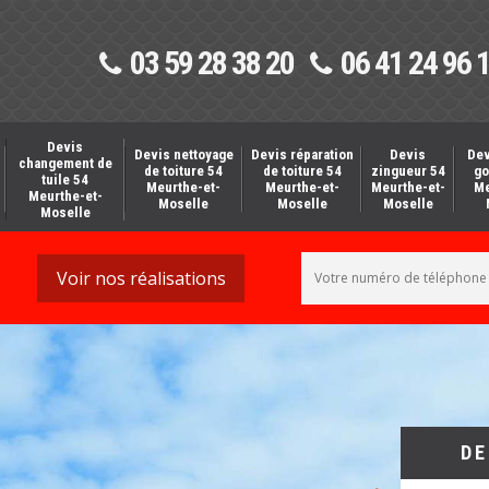
03 59 28 38 20
06 41 24 96 
Devis
Devis nettoyage
Devis réparation
Devis
Dev
changement de
de toiture 54
de toiture 54
zingueur 54
go
tuile 54
Meurthe-et-
Meurthe-et-
Meurthe-et-
Me
Meurthe-et-
Moselle
Moselle
Moselle
Moselle
Voir nos réalisations
DE