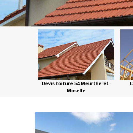
oiture 54
Devis toiture 54 Meurthe-et-
C
Moselle
Moselle