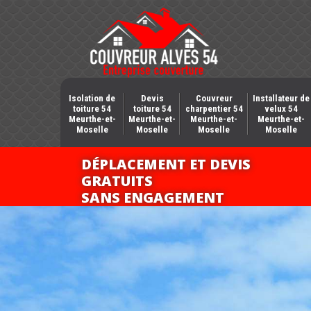
Isolation de
Devis
Couvreur
Installateur de
toiture 54
toiture 54
charpentier 54
velux 54
Meurthe-et-
Meurthe-et-
Meurthe-et-
Meurthe-et-
Moselle
Moselle
Moselle
Moselle
DÉPLACEMENT ET DEVIS
GRATUITS
SANS ENGAGEMENT