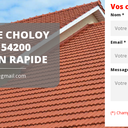
Vos 
Nom *
E CHOLOY
Email *
54200
N RAPIDE
Messag
gmail.com
(*) Champ