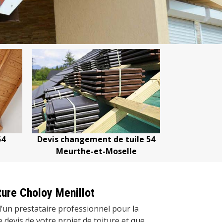
54
Devis changement de tuile 54
Devis netto
Meurthe-et-Moselle
Meurth
iture Choloy Menillot
d’un prestataire professionnel pour la
 devis de votre projet de toiture et que