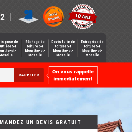
12
is pose de
Bâchage de
Devis fuite de
Entreprise de
uttière 54
toiture 54
toiture 54
toiture 54
urthe-et-
Meurthe-et-
Meurthe-et-
Meurthe-et-
Moselle
Moselle
Moselle
Moselle
On vous rappelle
immediatement
MANDEZ UN DEVIS GRATUIT