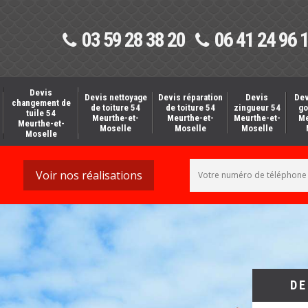
03 59 28 38 20
06 41 24 96 
Devis
Devis nettoyage
Devis réparation
Devis
Dev
changement de
de toiture 54
de toiture 54
zingueur 54
go
tuile 54
Meurthe-et-
Meurthe-et-
Meurthe-et-
Me
Meurthe-et-
Moselle
Moselle
Moselle
Moselle
Voir nos réalisations
DE