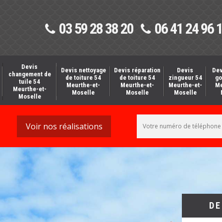
03 59 28 38 20
06 41 24 96 
Devis
Devis nettoyage
Devis réparation
Devis
Dev
changement de
de toiture 54
de toiture 54
zingueur 54
go
tuile 54
Meurthe-et-
Meurthe-et-
Meurthe-et-
Me
Meurthe-et-
Moselle
Moselle
Moselle
Moselle
Voir nos réalisations
DE