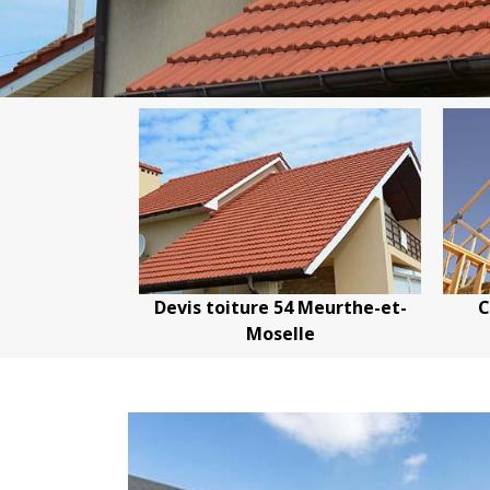
vis toiture 54 Meurthe-et-
Couvreur charpentier
Moselle
Meurthe-et-Mosell