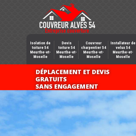
Isolation de
Devis
Couvreur
Installateur de
toiture 54
toiture 54
charpentier 54
velux 54
Meurthe-et-
Meurthe-et-
Meurthe-et-
Meurthe-et-
Moselle
Moselle
Moselle
Moselle
DÉPLACEMENT ET DEVIS
GRATUITS
SANS ENGAGEMENT