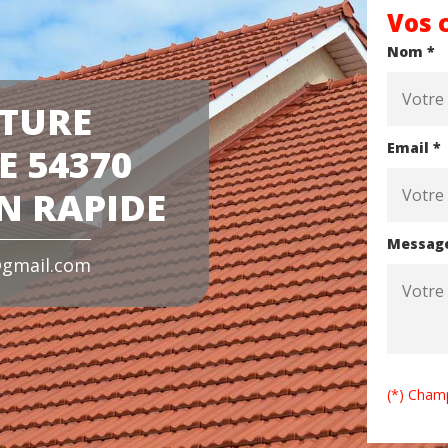
Vos 
Nom *
ITURE
Email *
E 54370
N RAPIDE
Messag
gmail.com
(*) Champ