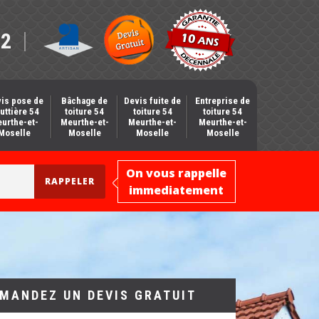
12
is pose de
Bâchage de
Devis fuite de
Entreprise de
uttière 54
toiture 54
toiture 54
toiture 54
urthe-et-
Meurthe-et-
Meurthe-et-
Meurthe-et-
Moselle
Moselle
Moselle
Moselle
On vous rappelle
immediatement
MANDEZ UN DEVIS GRATUIT