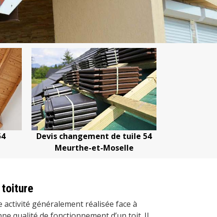
gement de tuile 54
Devis nettoyage de toiture 54
he-et-Moselle
Meurthe-et-Moselle
toiture
 activité généralement réalisée face à
ne qualité de fonctionnement d’un toit. Il