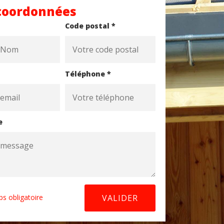
coordonnées
Code postal *
Téléphone *
e
s obligatoire