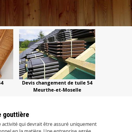
Devis changement de tuile 54
Devis nettoyage de
Meurthe-et-Moselle
Meurthe-et-Mo
 gouttière
 activité qui devrait être assuré uniquement
onnel en la matière. Une entreprise agrée