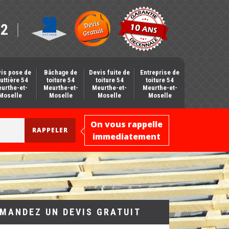
12
is pose de
Bâchage de
Devis fuite de
Entreprise de
uttière 54
toiture 54
toiture 54
toiture 54
urthe-et-
Meurthe-et-
Meurthe-et-
Meurthe-et-
Moselle
Moselle
Moselle
Moselle
On vous rappelle
immediatement
MANDEZ UN DEVIS GRATUIT