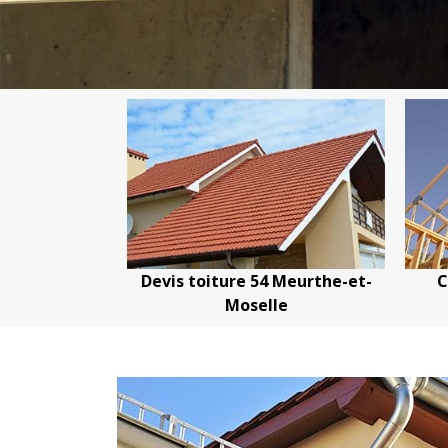
4
Devis toiture 54 Meurthe-et-
Couvreur
Moselle
Meurth