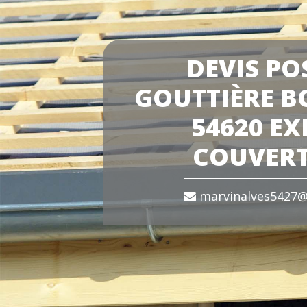
DEVIS PO
GOUTTIÈRE 
54620 EX
COUVER
marvinalves5427@