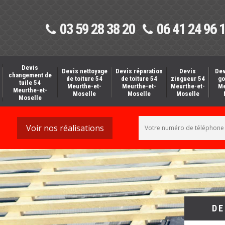
03 59 28 38 20
06 41 24 96 
Devis
Devis nettoyage
Devis réparation
Devis
Dev
changement de
de toiture 54
de toiture 54
zingueur 54
go
tuile 54
Meurthe-et-
Meurthe-et-
Meurthe-et-
Me
Meurthe-et-
Moselle
Moselle
Moselle
Moselle
Voir nos réalisations
DE