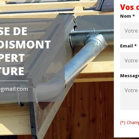
Vos 
Nom *
SE DE
BOISMONT
Email *
PERT
TURE
Messag
gmail.com
(*) Champ