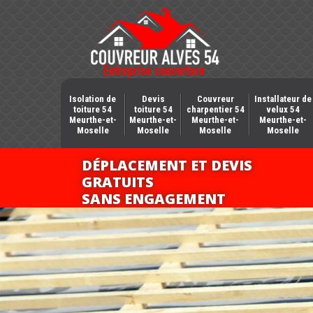
Isolation de
Devis
Couvreur
Installateur de
toiture 54
toiture 54
charpentier 54
velux 54
Meurthe-et-
Meurthe-et-
Meurthe-et-
Meurthe-et-
Moselle
Moselle
Moselle
Moselle
DÉPLACEMENT ET DEVIS
GRATUITS
SANS ENGAGEMENT