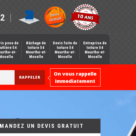
12
is pose de
Bâchage de
Devis fuite de
Entreprise de
uttière 54
toiture 54
toiture 54
toiture 54
urthe-et-
Meurthe-et-
Meurthe-et-
Meurthe-et-
Moselle
Moselle
Moselle
Moselle
On vous rappelle
immediatement
MANDEZ UN DEVIS GRATUIT