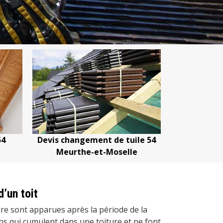
4
Devis changement de tuile 54
Devis nettoy
Meurthe-et-Moselle
Meurthe
’un toit
re sont apparues après la période de la
ons qui cumulent dans une toiture et ne font