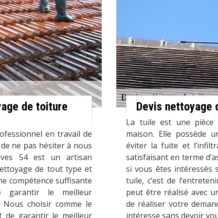
age de toiture
Devis nettoyage d
La tuile est une pièce u
ofessionnel en travail de
maison. Elle possède u
 de ne pas hésiter à nous
éviter la fuite et l’infil
lves 54 est un artisan
satisfaisant en terme d’a
ettoyage de tout type et
si vous êtes intéressés 
une compétence suffisante
tuile, c’est de l’entrete
 garantir le meilleur
peut être réalisé avec u
. Nous choisir comme le
de réaliser votre deman
 de garantir le meilleur
intéresse sans devoir vo