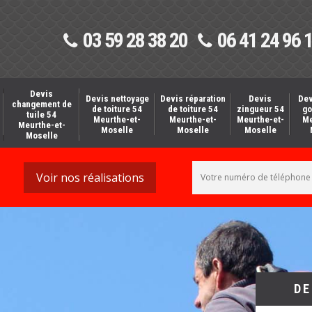
03 59 28 38 20
06 41 24 96 
Devis
Devis nettoyage
Devis réparation
Devis
Dev
changement de
de toiture 54
de toiture 54
zingueur 54
go
tuile 54
Meurthe-et-
Meurthe-et-
Meurthe-et-
Me
Meurthe-et-
Moselle
Moselle
Moselle
Moselle
Voir nos réalisations
DE