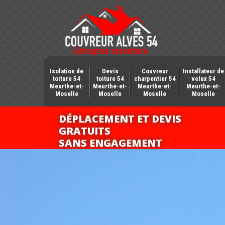
Isolation de
Devis
Couvreur
Installateur de
toiture 54
toiture 54
charpentier 54
velux 54
Meurthe-et-
Meurthe-et-
Meurthe-et-
Meurthe-et-
Moselle
Moselle
Moselle
Moselle
DÉPLACEMENT ET DEVIS
GRATUITS
SANS ENGAGEMENT