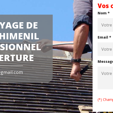
Vos 
Nom *
YAGE DE
HIMENIL
Email *
SSIONNEL
VERTURE
Messag
gmail.com
(*) Champ