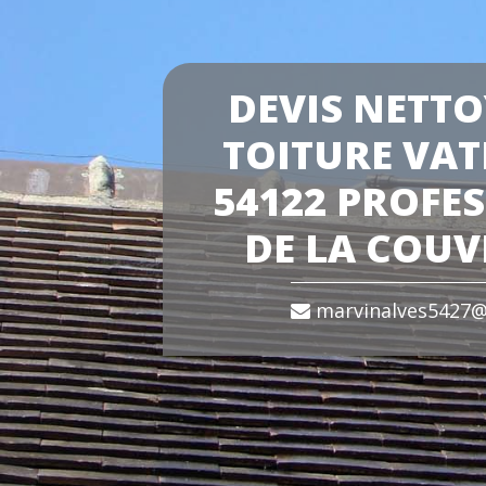
DEVIS NETTO
TOITURE VAT
54122 PROFE
DE LA COU
marvinalves5427@