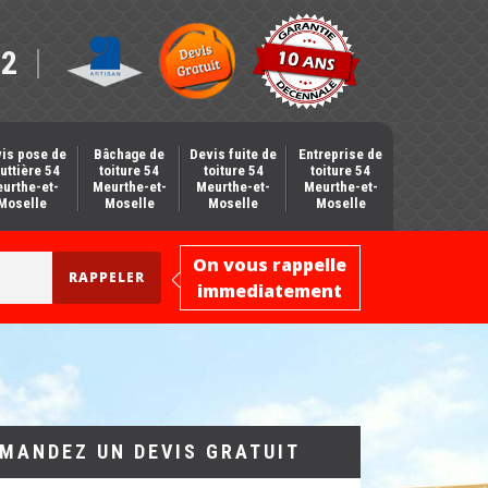
12
is pose de
Bâchage de
Devis fuite de
Entreprise de
uttière 54
toiture 54
toiture 54
toiture 54
urthe-et-
Meurthe-et-
Meurthe-et-
Meurthe-et-
Moselle
Moselle
Moselle
Moselle
On vous rappelle
immediatement
MANDEZ UN DEVIS GRATUIT