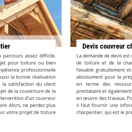
tier
Devis couvreur c
parcours assez difficile.
La demande de devis est 
jet pour toiture ou bien
de toiture et de la char
pétence professionnelle
faisable gratuitement e
ussi la bonne réalisation
absolument pour la prépa
la satisfaction du client
en terme des ressourc
et de la couverture de la
prestataire et également
ntervention d’un couvreur
en œuvre des travaux. Pou
aire. Alors, ne perdez plus
il faut fournir une info
r votre projet de toiture
charpentier, qui est le pr