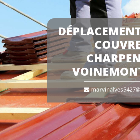
DÉPLACEMENT
COUVR
CHARPEN
VOINEMONT
marvinalves5427@