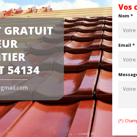
Vos 
Nom *
 GRATUIT
EUR
Email *
TIER
 54134
Messag
gmail.com
(*) Champ