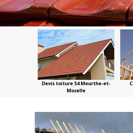
 toiture 54 Meurthe-et-
Couvreur charpentier 54
Moselle
Meurthe-et-Moselle