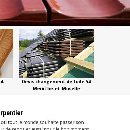
ent de tuile 54
Devis nettoyage de toiture 54
et-Moselle
Meurthe-et-Moselle
rpentier
 où tout le monde souhaite passer son
our de repos et aussi pour le bon moment