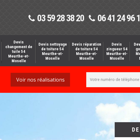
03 59 28 38 20
06 41 24 96 
Devis
Devis nettoyage
Devis réparation
Devis
Dev
changement de
de toiture 54
de toiture 54
zingueur 54
go
tuile 54
Meurthe-et-
Meurthe-et-
Meurthe-et-
Me
Meurthe-et-
Moselle
Moselle
Moselle
Moselle
Voir nos réalisations
DE