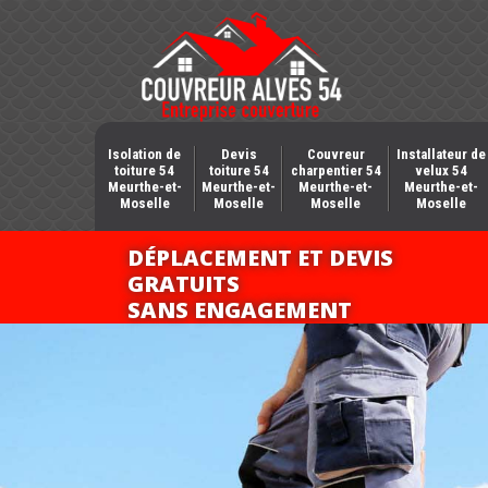
Isolation de
Devis
Couvreur
Installateur de
toiture 54
toiture 54
charpentier 54
velux 54
Meurthe-et-
Meurthe-et-
Meurthe-et-
Meurthe-et-
Moselle
Moselle
Moselle
Moselle
DÉPLACEMENT ET DEVIS
GRATUITS
SANS ENGAGEMENT