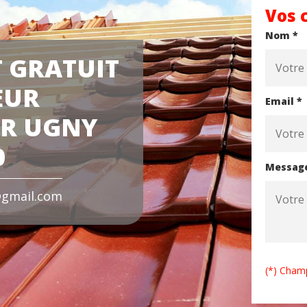
Vos 
Nom *
 GRATUIT
EUR
Email *
ER UGNY
0
Messag
gmail.com
(*) Champ