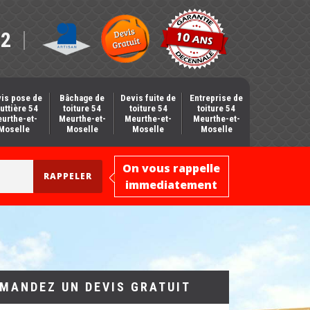
12
is pose de
Bâchage de
Devis fuite de
Entreprise de
uttière 54
toiture 54
toiture 54
toiture 54
urthe-et-
Meurthe-et-
Meurthe-et-
Meurthe-et-
Moselle
Moselle
Moselle
Moselle
On vous rappelle
immediatement
MANDEZ UN DEVIS GRATUIT