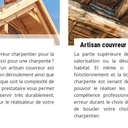
Artisan couvreur
vreur charpentier pour la
La partie supérieure d
ussi pour une charpente ?
valorisation ou la déva
’un artisan couvreur est
habitat. Et même si l
bon déroulement ainsi que
fonctionnement et la bo
 que soit la complexité de
charpente est venant de
ur prestataire vous permet
pouvoir le réaliser le
servir très durablement.
compétence profession
ur le réalisateur de votre
erreur durant le choix 
de boucler votre cho
charpentier.