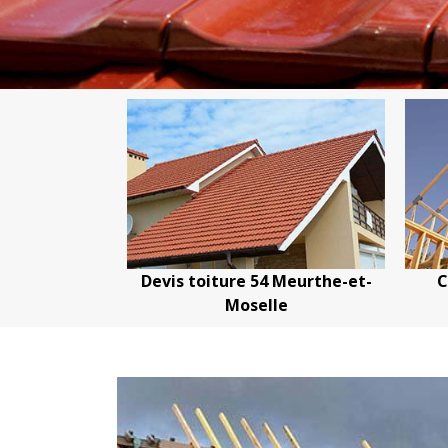
ure 54 Meurthe-et-
Couvreur charpentier 54
Moselle
Meurthe-et-Moselle