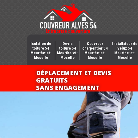
Isolation de
Devis
Couvreur
Installateur de
toiture 54
toiture 54
charpentier 54
velux 54
Meurthe-et-
Meurthe-et-
Meurthe-et-
Meurthe-et-
Moselle
Moselle
Moselle
Moselle
DÉPLACEMENT ET DEVIS
GRATUITS
SANS ENGAGEMENT