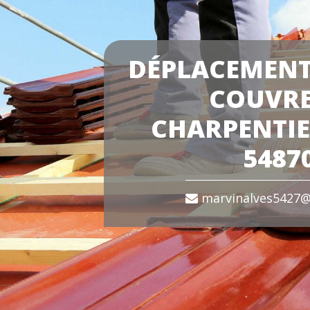
DÉPLACEMENT
COUVR
CHARPENTI
5487
marvinalves5427@