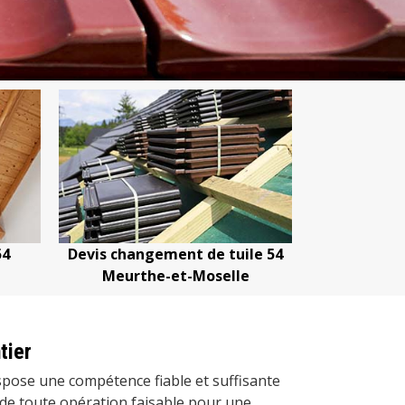
e tuile 54
Devis nettoyage de toiture 54
Devis
oselle
Meurthe-et-Moselle
tier
spose une compétence fiable et suffisante
n de toute opération faisable pour une