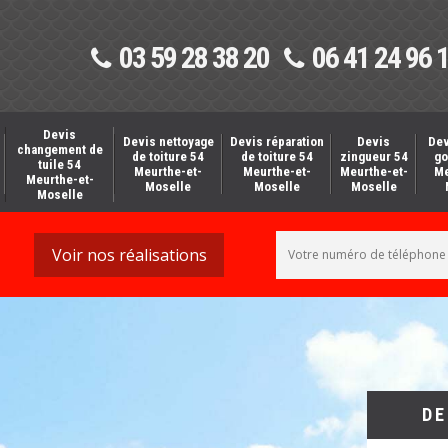
03 59 28 38 20
06 41 24 96 
Devis
Devis nettoyage
Devis réparation
Devis
Dev
changement de
de toiture 54
de toiture 54
zingueur 54
go
tuile 54
Meurthe-et-
Meurthe-et-
Meurthe-et-
Me
Meurthe-et-
Moselle
Moselle
Moselle
Moselle
Voir nos réalisations
DE