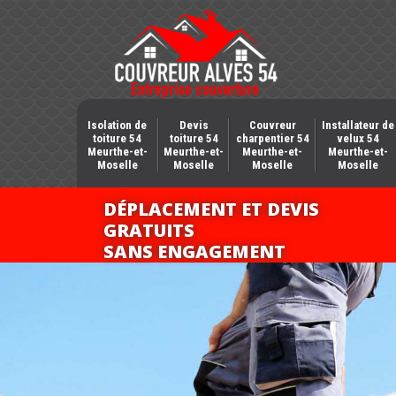
Isolation de
Devis
Couvreur
Installateur de
toiture 54
toiture 54
charpentier 54
velux 54
Meurthe-et-
Meurthe-et-
Meurthe-et-
Meurthe-et-
Moselle
Moselle
Moselle
Moselle
DÉPLACEMENT ET DEVIS
GRATUITS
SANS ENGAGEMENT