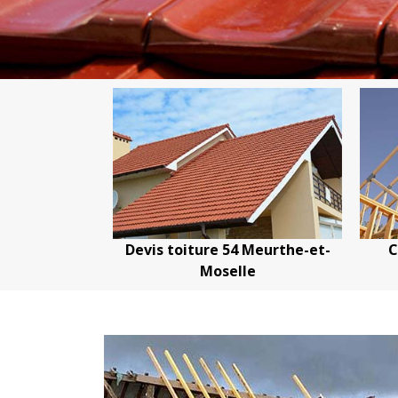
 Meurthe-et-
Couvreur charpentier 54
le
Meurthe-et-Moselle