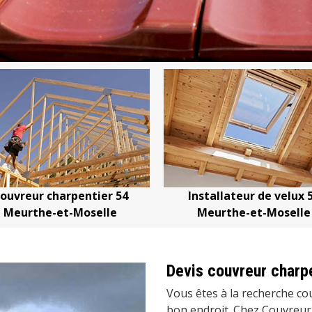
Installateur de velux 54
Devis changement de tui
Meurthe-et-Moselle
Meurthe-et-Mosell
Devis couvreur charp
Vous êtes à la recherche co
bon endroit. Chez Couvreur