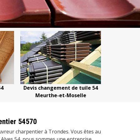
le 54
Devis nettoyage de toiture 54
Devis répar
e
Meurthe-et-Moselle
Meurt
entier 54570
uvreur charpentier à Trondes. Vous êtes au
 Alves 54, nous sommes une entreprise