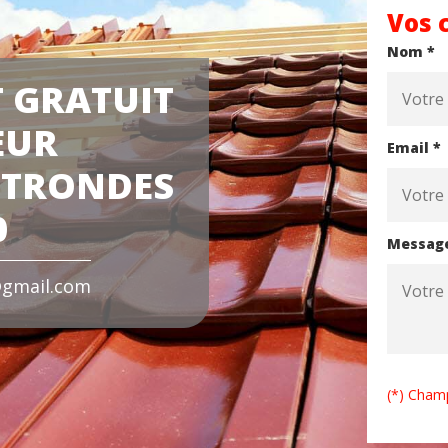
Vos 
Nom *
 GRATUIT
EUR
Email *
 TRONDES
0
Messag
gmail.com
(*) Champ