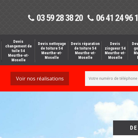
03 59 28 38 20
06 41 24 96 
Devis
Devis nettoyage
Devis réparation
Devis
Dev
changement de
de toiture 54
de toiture 54
zingueur 54
go
tuile 54
Meurthe-et-
Meurthe-et-
Meurthe-et-
Me
Meurthe-et-
Moselle
Moselle
Moselle
Moselle
Voir nos réalisations
DE