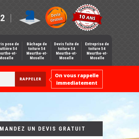
12
is pose de
Bâchage de
Devis fuite de
Entreprise de
uttière 54
toiture 54
toiture 54
toiture 54
urthe-et-
Meurthe-et-
Meurthe-et-
Meurthe-et-
Moselle
Moselle
Moselle
Moselle
On vous rappelle
immediatement
MANDEZ UN DEVIS GRATUIT