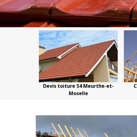
 54
Devis toiture 54 Meurthe-et-
Couvreu
le
Moselle
Meur