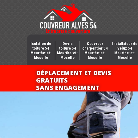
Isolation de
Devis
Couvreur
Installateur de
toiture 54
toiture 54
charpentier 54
velux 54
Meurthe-et-
Meurthe-et-
Meurthe-et-
Meurthe-et-
Moselle
Moselle
Moselle
Moselle
DÉPLACEMENT ET DEVIS
GRATUITS
SANS ENGAGEMENT