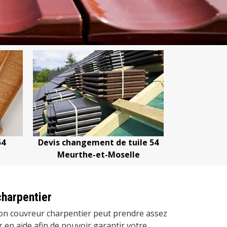
Devis changement de tuile 54
Devis nettoyage d
Meurthe-et-Moselle
Meurthe-et-
harpentier
bon couvreur charpentier peut prendre assez
 en aide afin de pouvoir garantir votre