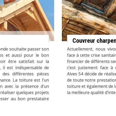
Couvreur charpen
onde souhaite passer son
Actuellement, nous vivo
os et aussi pour le bon
face à cette crise sanitai
ir être satisfait sur la
financier de différents se
 il est indispensable de
c’est justement face à 
e des différentes pièces
Alves 54 décide de réali
ance. La toiture est l’un
de toute notre prestation
on avec la présence d’un
toiture et également de l
 réaliser quelques projets
la meilleure qualité d’in
esser au bon prestataire