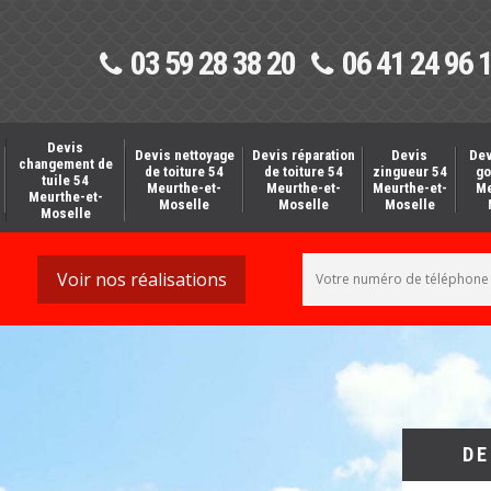
03 59 28 38 20
06 41 24 96 
Devis
Devis nettoyage
Devis réparation
Devis
Dev
changement de
de toiture 54
de toiture 54
zingueur 54
go
tuile 54
Meurthe-et-
Meurthe-et-
Meurthe-et-
Me
Meurthe-et-
Moselle
Moselle
Moselle
Moselle
Voir nos réalisations
DE