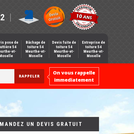
12
is pose de
Bâchage de
Devis fuite de
Entreprise de
uttière 54
toiture 54
toiture 54
toiture 54
urthe-et-
Meurthe-et-
Meurthe-et-
Meurthe-et-
Moselle
Moselle
Moselle
Moselle
On vous rappelle
immediatement
MANDEZ UN DEVIS GRATUIT