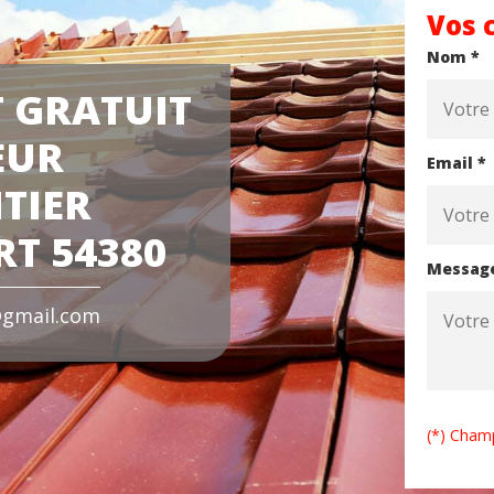
Vos 
Nom *
 GRATUIT
EUR
Email *
TIER
T 54380
Messag
gmail.com
(*) Champ