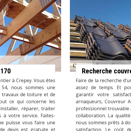
4170
Recherche couvre
ntier à Crepey. Vous êtes
Faire de la recherche d’
s 54, nous sommes une
assez de temps. Et po
 travaux de toiture et de
garantir votre satisfa
ut ce qui concerne les
arnaqueurs, Couvreur Al
staller, réparer, traiter
professionnel trouvable
à votre service. Faites-
collaboration. La qualit
ipe puisse vous faire une
nous sommes prêts à do
e devis est gratuite et
satisfaction. Le coût 