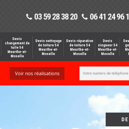
03 59 28 38 20
06 41 24 96 
Devis
Devis nettoyage
Devis réparation
Devis
Dev
changement de
de toiture 54
de toiture 54
zingueur 54
go
tuile 54
Meurthe-et-
Meurthe-et-
Meurthe-et-
Me
Meurthe-et-
Moselle
Moselle
Moselle
Moselle
Voir nos réalisations
DE