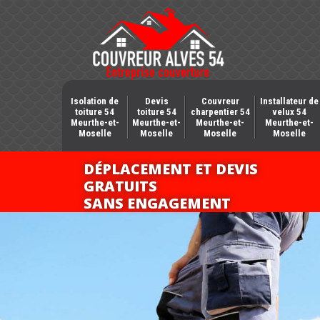
Isolation de
Devis
Couvreur
Installateur de
toiture 54
toiture 54
charpentier 54
velux 54
Meurthe-et-
Meurthe-et-
Meurthe-et-
Meurthe-et-
Moselle
Moselle
Moselle
Moselle
DÉPLACEMENT ET DEVIS
GRATUITS
SANS ENGAGEMENT