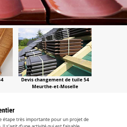
angement de tuile 54
Devis nettoyage de toiture 54
the-et-Moselle
Meurthe-et-Moselle
entier
e étape très importante pour un projet de
 Il s’agit d’une activité qui est faisable