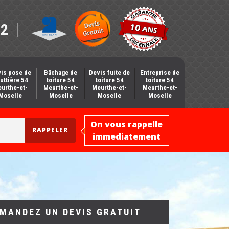
12
is pose de
Bâchage de
Devis fuite de
Entreprise de
uttière 54
toiture 54
toiture 54
toiture 54
urthe-et-
Meurthe-et-
Meurthe-et-
Meurthe-et-
Moselle
Moselle
Moselle
Moselle
On vous rappelle
immediatement
MANDEZ UN DEVIS GRATUIT