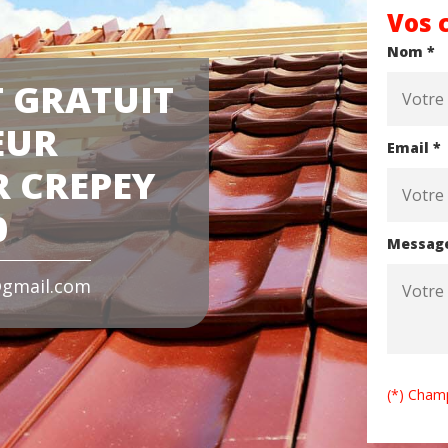
Vos 
Nom *
 GRATUIT
EUR
Email *
 CREPEY
0
Messag
gmail.com
(*) Champ