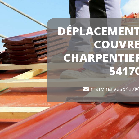
DÉPLACEMENT
COUVR
CHARPENTIER
5417
marvinalves5427@