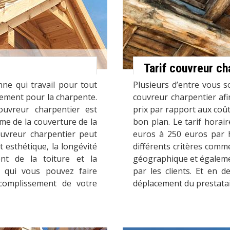
Tarif couvreur ch
ne qui travail pour tout
Plusieurs d’entre vous s
lement pour la charpente.
couvreur charpentier af
ouvreur charpentier est
prix par rapport aux coût
rme de la couverture de la
bon plan. Le tarif horai
ouvreur charpentier peut
euros à 250 euros par h
ct esthétique, la longévité
différents critères comme
nt de la toiture et la
géographique et égalemen
à qui vous pouvez faire
par les clients. Et en d
ccomplissement de votre
déplacement du prestataire