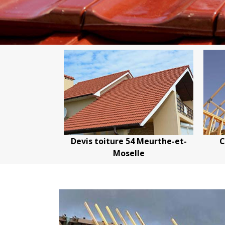
evis toiture 54 Meurthe-et-
Couvreur charpenti
Moselle
Meurthe-et-Mosel