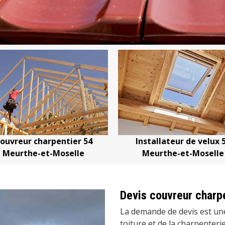
er 54
Installateur de velux 54
Devis ch
le
Meurthe-et-Moselle
Meur
Devis couvreur charp
La demande de devis est un
toiture et de la charpenterie.