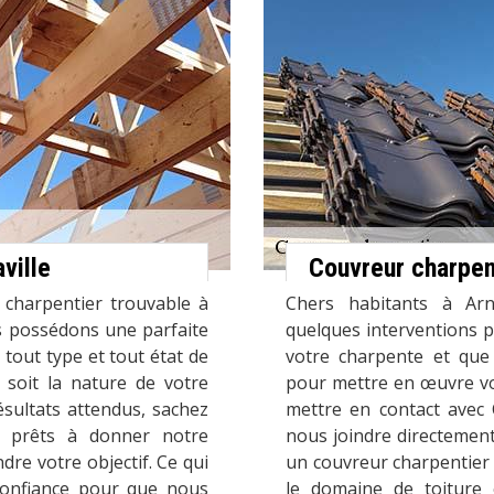
ville
Couvreur charpent
 charpentier trouvable à
Chers habitants à Arna
us possédons une parfaite
quelques interventions 
 tout type et tout état de
votre charpente et que
 soit la nature de votre
pour mettre en œuvre vot
résultats attendus, sachez
mettre en contact avec
 prêts à donner notre
nous joindre directement
re votre objectif. Ce qui
un couvreur charpentier 
 confiance pour que nous
le domaine de toiture 