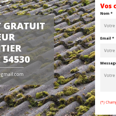
Vos 
Nom *
 GRATUIT
EUR
Email *
TIER
 54530
Messag
gmail.com
(*) Champ