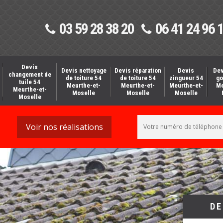
03 59 28 38 20
06 41 24 96 
Devis
Devis nettoyage
Devis réparation
Devis
Dev
changement de
de toiture 54
de toiture 54
zingueur 54
go
tuile 54
Meurthe-et-
Meurthe-et-
Meurthe-et-
Me
Meurthe-et-
Moselle
Moselle
Moselle
Moselle
Voir nos réalisations
DE