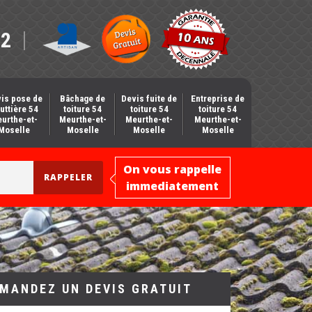
12
is pose de
Bâchage de
Devis fuite de
Entreprise de
uttière 54
toiture 54
toiture 54
toiture 54
urthe-et-
Meurthe-et-
Meurthe-et-
Meurthe-et-
Moselle
Moselle
Moselle
Moselle
On vous rappelle
immediatement
MANDEZ UN DEVIS GRATUIT