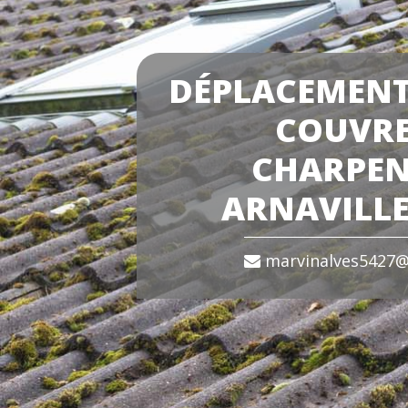
DÉPLACEMENT
COUVR
CHARPEN
ARNAVILLE
marvinalves5427@