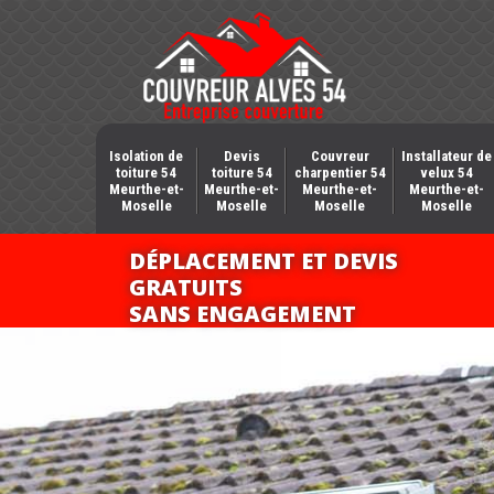
Isolation de
Devis
Couvreur
Installateur de
toiture 54
toiture 54
charpentier 54
velux 54
Meurthe-et-
Meurthe-et-
Meurthe-et-
Meurthe-et-
Moselle
Moselle
Moselle
Moselle
DÉPLACEMENT ET DEVIS
GRATUITS
SANS ENGAGEMENT