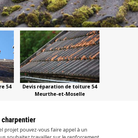
re 54
Devis réparation de toiture 54
Devis zingu
Meurthe-et-Moselle
 charpentier
el projet pouvez-vous faire appel à un
ous souhaitez travailler sur le renforcement