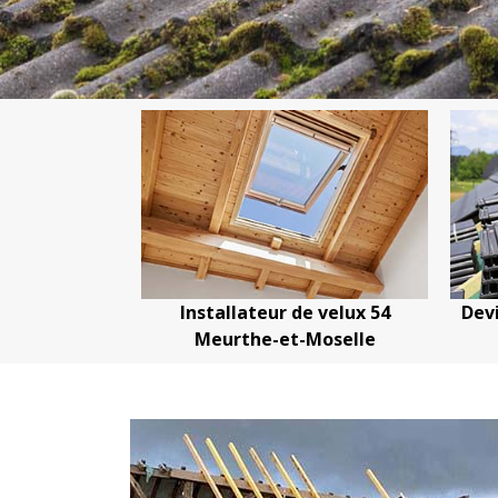
entier 54
Installateur de velux 54
Dev
Moselle
Meurthe-et-Moselle